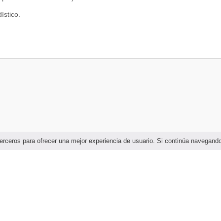
ístico.
al y societario.
onal e Internacional.
inistrativa y de Gestión.
ón Presupuestaría.
ormáticos contables, Portales IESS, MRL,SRI,SUPERCÍAS, SBS.
plicada.
e terceros para ofrecer una mejor experiencia de usuario. Si continúa navega
trol de riesgos.
emprendimiento.
anciera.