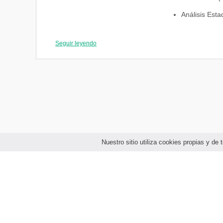
Análisis Estad
Derecho labor
Seguir leyendo
PERIODO 03
Realidad Naci
Auditoría Adm
Administraci
Sistemas inf
Informática A
Nuestro sitio utiliza cookies propias y d
Gestión y con
Marketing y 
PERIODO 04
Auditoría Fin