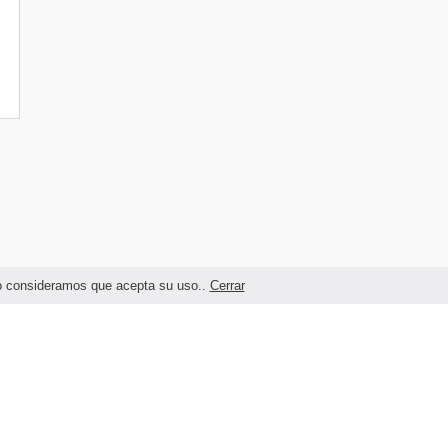
ndo consideramos que acepta su uso..
Cerrar
Términos legales y Condiciones de Uso