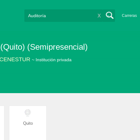
X
Carreras
 (Quito) (Semipresencial)
co CENESTUR
~ Institución privada
Quito