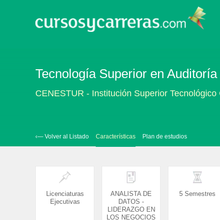
Tecnología Superior en Auditoría
CENESTUR - Institución Superior Tecnológi
‹— Volver al Listado
Características
Plan de estudios
Licenciaturas
ANALISTA DE
5 Semestres
Ejecutivas
DATOS -
LIDERAZGO EN
LOS NEGOCIOS