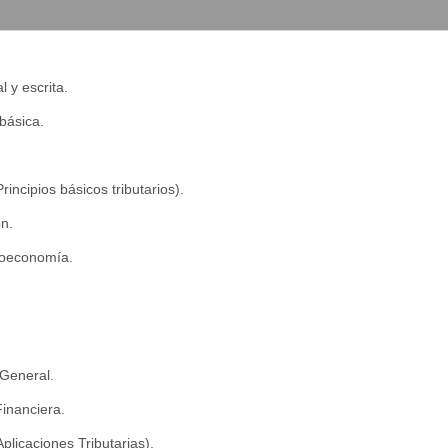
l y escrita.
básica.
.
rincipios básicos tributarios).
n.
roeconomía.
 General.
inanciera.
Aplicaciones Tributarias).