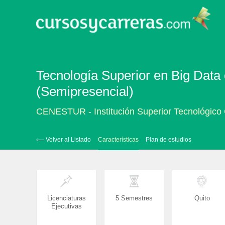
Tecnología Superior en Big Data 
(Semipresencial)
CENESTUR - Institución Superior Tecnológi
‹— Volver al Listado
Características
Plan de estudios
Licenciaturas
5 Semestres
Quito
Ejecutivas