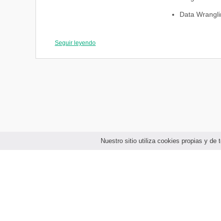
Data Wrangli
R Studio
Seguir leyendo
PERIODO 03
Herramientas
Blockchain
Procesos ET
Programació
Transformaci
Nuestro sitio utiliza cookies propias y d
Introducción a
PERIODO 04
Complementos
Introducción 