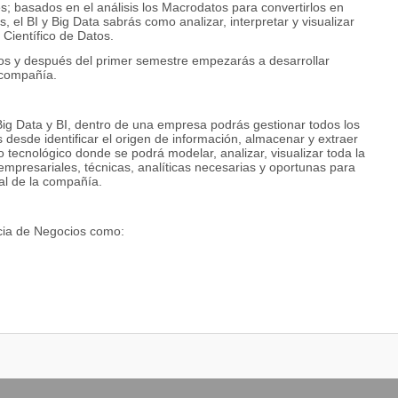
; basados en el análisis los Macrodatos para convertirlos en
 el BI y Big Data sabrás como analizar, interpretar y visualizar
 Científico de Datos.
años y después del primer semestre empezarás a desarrollar
 compañía.
g Data y BI, dentro de una empresa podrás gestionar todos los
s desde identificar el origen de información, almacenar y extraer
tecnológico donde se podrá modelar, analizar, visualizar toda la
empresariales, técnicas, analíticas necesarias y oportunas para
al de la compañía.
encia de Negocios como:
cer).