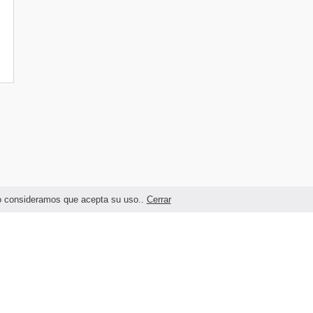
ndo consideramos que acepta su uso..
Cerrar
Términos legales y Condiciones de Uso