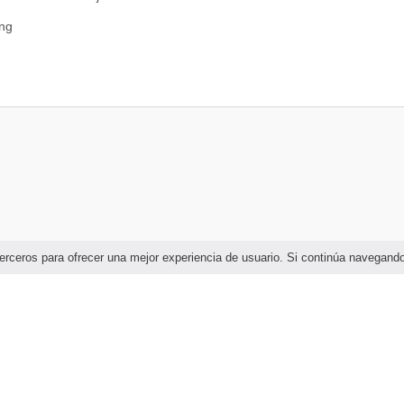
ng
 de Análisis de Datos
L – ELT
n Web
ón de Datos
e terceros para ofrecer una mejor experiencia de usuario. Si continúa navega
 la Inteligencia Artificial – IA
 para Análisis de Datos y BI
al Business Intelligence (BI)