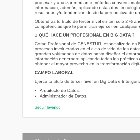
procesar y analizar mediante métodos convencionales
información; además, aplicando estas dos tecnologías,
resultados y/o tendencias desde la perspectiva de un
Obtendrás tu título de tercer nivel en tan solo 2 ½ 
competencias que te permitirán ejercer en cualquier
¿ QUÉ HACE UN PROFESIONAL EN BIG DATA ?
Como Profesional de CENESTUR, especializado en Bi
procesos involucrados en el ciclo de vida de los dato
grandes volúmenes de datos hasta diseñar el entorno 
información generada; aplicando todas las prácticas 
obtener el mayor provecho en la transformación digit
CAMPO LABORAL
Ejerce tu título de tercer nivel en Big Data e Intelig
Arquitecto de Datos.
Administrador de Datos.
Desarrollador de Datos.
Director Ejecutivo de Datos (CDO – Chief data Offi
Seguir leyendo
Analista de Datos.
Ingeniero de Datos.
Científico de Datos.
Auditor de Sistemas de Big data.
Consultor y Gestor de Proyectos de Big Data.