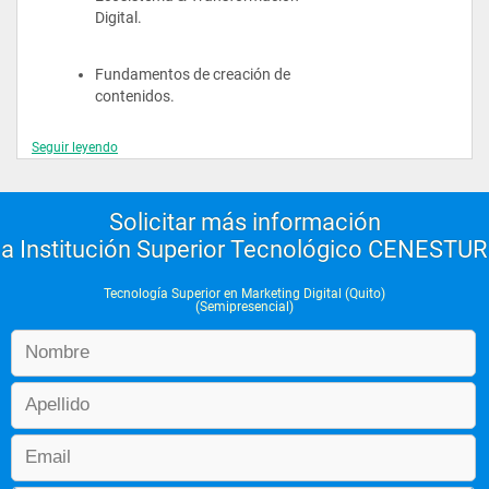
Digital.
Fundamentos de creación de 
contenidos.
Seguir leyendo
PERIODO 02
Solicitar más información
a Institución Superior Tecnológico CENESTUR
Realidad nacional e internacional.
Tecnología Superior en Marketing Digital (Quito)
Estadística básica para negocios.
(Semipresencial)
Medios, pauta y presupuestos 
digitales.
Medios sociales.