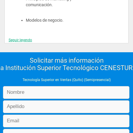
comunicación.
La Tecnología Superior en Ventas Bilingüe con Certificación en 
Análisis de Datos es tu opción para iniciar tu transformación 
hacia el éxito financiero.
Modelos de negocio.
Seguir leyendo
PERIODO 02
Solicitar más información
Realidad global y local. (Glocal)
a Institución Superior Tecnológico CENESTUR
Estadística básica para negocios.
Tecnología Superior en Ventas (Quito) (Semipresencial)
Técnicas de venta
Investigación de mercado.
Procesos comerciales.