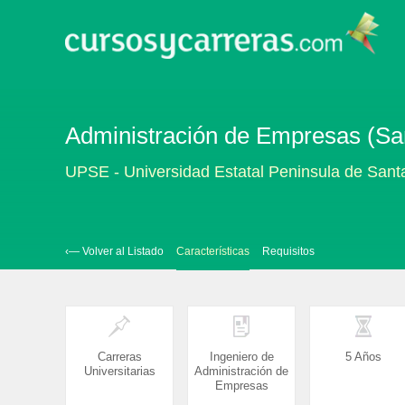
Administración de Empresas (San
UPSE - Universidad Estatal Peninsula de Sant
‹— Volver al Listado
Características
Requisitos
Carreras
Ingeniero de
5 Años
Universitarias
Administración de
Empresas