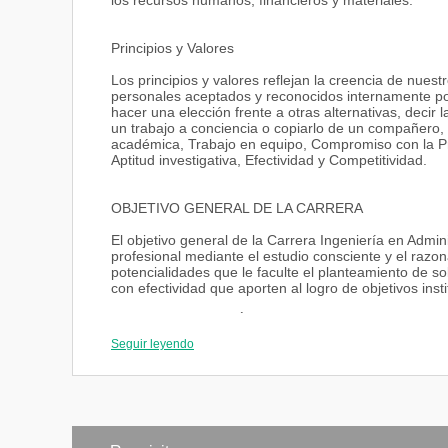
los recursos humanos, financieros y materiales.
Principios y Valores
Los principios y valores reflejan la creencia de nuest
personales aceptados y reconocidos internamente po
hacer una elección frente a otras alternativas, decir 
un trabajo a conciencia o copiarlo de un compañero,
académica, Trabajo en equipo, Compromiso con la Pr
Aptitud investigativa, Efectividad y Competitividad.
OBJETIVO GENERAL DE LA CARRERA
El objetivo general de la Carrera Ingeniería en Admin
profesional mediante el estudio consciente y el razo
potencialidades que le faculte el planteamiento de so
con efectividad que aporten al logro de objetivos insti
OBJETIVOS ESPECÍFICOS
Seguir leyendo
Comprender el funcionamiento de una unidad product
económico y social articulado al contexto de las orga
Apropiarse de conocimientos, habilidades, y actitude
organizaciones productoras de bienes y servicios.
Utilizar información sobre la gestión dentro de las o
generando ideas y proponiendo alternativas innovad