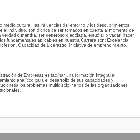
ro medio cultural, las influencias del entorno y los descubrimientos
r el individuo, son dignos de ser tomados en cuenta al momento de
la verdad o mentira, ser generoso o ególatra, estudiar o vagar, hacer
 los fundamentales aplicables en nuestra Carrera son: Excelencia
ofesión, Capacidad de Liderazgo, Iniciativa de emprendimiento,
istración de Empresas es facilitar una formación integral al
namiento analítico para el desarrollo de sus capacidades y
lucionesa los problemas multidisciplinarios de las organizaciones
tucionales.
iva de bienes y servicios, como componente básico del desarrollo
nizaciones y su relación con las funciones administrativas.
s necesarias para aplicarlas en el desarrollo de las empresas y
rganizaciones asumiendo una posición crítica sobre la información
oras para la toma de decisiones razonadas y oportunas.