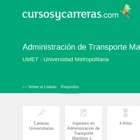
Administración de Transporte Mar
UMET - Universidad Metropolitana
‹— Volver al Listado
Requisitos
Carreras
Ingeniero en
4 Años
Universitarias
Administración de
Transporte
Marítimo y...