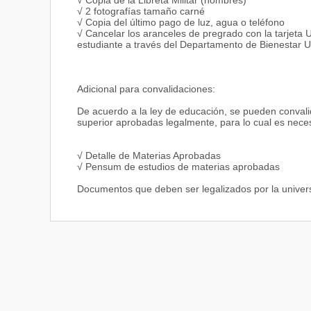
√ Copia de la Libreta Militar (hombres)
√ 2 fotografías tamaño carné
√ Copia del último pago de luz, agua o teléfono
√ Cancelar los aranceles de pregrado con la tarjeta
estudiante a través del Departamento de Bienestar Un
Adicional para convalidaciones:
De acuerdo a la ley de educación, se pueden convalid
superior aprobadas legalmente, para lo cual es neces
√ Detalle de Materias Aprobadas
√ Pensum de estudios de materias aprobadas
Documentos que deben ser legalizados por la univer