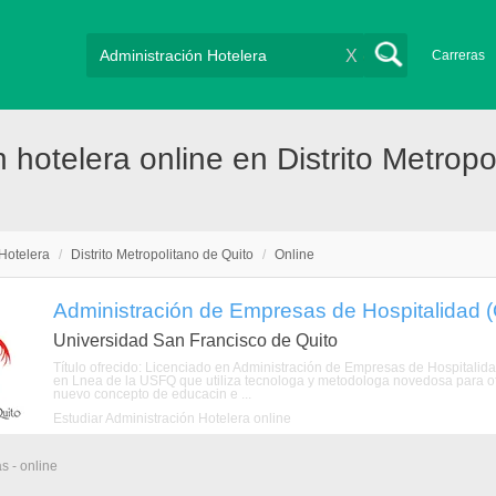
X
Carreras
 hotelera online en Distrito Metropo
Hotelera
/
Distrito Metropolitano de Quito
/
Online
Administración de Empresas de Hospitalidad (
Universidad San Francisco de Quito
Título ofrecido: Licenciado en Administración de Empresas de Hospital
en Lnea de la USFQ que utiliza tecnologa y metodologa novedosa para of
nuevo concepto de educacin e ...
Estudiar Administración Hotelera online
s - online