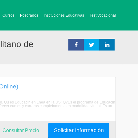
Cursos
Posgrados
Instituciones Educativas
Test Vocacional
litano de
Online)
idad. Qu es Educacin en Lnea en la USFQ?Es el programa de Educacin
recer cursos y carreras completamente en modalidad virtual. Es un
Solicitar información
Consultar Precio