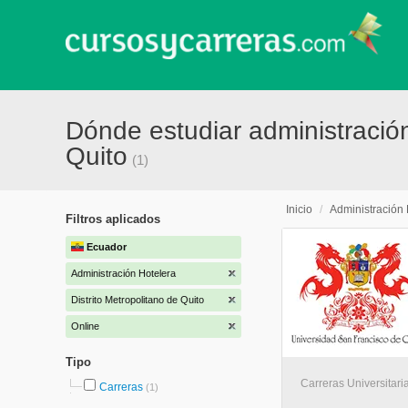
Dónde estudiar administración
Quito
(1)
Inicio
/
Administración 
Filtros aplicados
Ecuador
Administración Hotelera
Distrito Metropolitano de Quito
Online
Tipo
Carreras Universitaria
Carreras
(1)