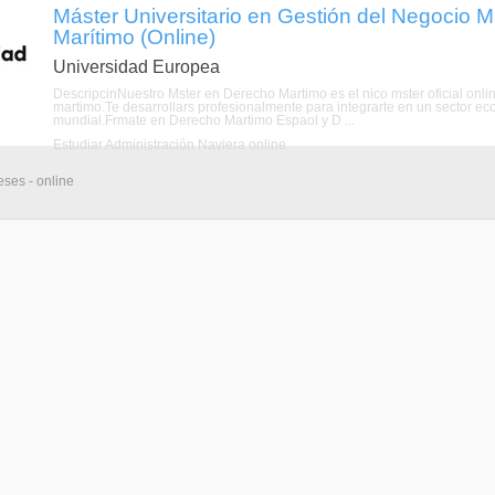
Máster Universitario en Gestión del Negocio M
Marítimo (Online)
Universidad Europea
DescripcinNuestro Mster en Derecho Martimo es el nico mster oficial onli
martimo.Te desarrollars profesionalmente para integrarte en un sector e
mundial.Frmate en Derecho Martimo Espaol y D ...
Estudiar Administración Naviera online
eses - online