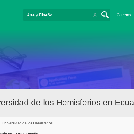
X
Carreras
versidad de los Hemisferios en Ecu
/
Universidad de los Hemisferios