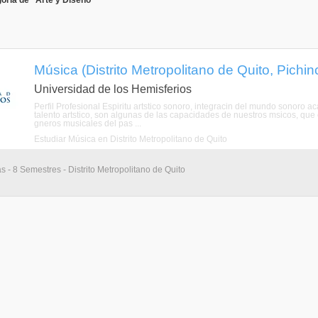
oría de "Arte y Diseño"
Música (Distrito Metropolitano de Quito, Pichin
Universidad de los Hemisferios
Perfil Profesional Espiritu artstico sonoro, integracin del mundo sonoro 
talento artstico, son algunas de las capacidades de nuestros msicos, que 
gneros musicales del pas ...
Estudiar Música en Distrito Metropolitano de Quito
s - 8 Semestres - Distrito Metropolitano de Quito