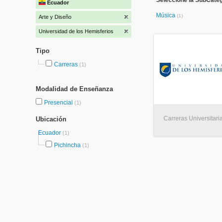
Seleccione la SubCateg
Ecuador
Música
(1)
Arte y Diseño
Universidad de los Hemisferios
Tipo
Carreras
(1)
Modalidad de Enseñanza
Presencial
(1)
Carreras Universitaria
Ubicación
Ecuador
(1)
Pichincha
(1)