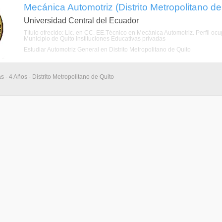
Mecánica Automotriz (Distrito Metropolitano de
Universidad Central del Ecuador
Título ofrecido: Lic. en CC. EE.Técnico en Mecánica Automotriz. Perfil o
Municipio de Quito Instituciones Educativas privadas
Estudiar Automotriz General en Distrito Metropolitano de Quito
s - 4 Años - Distrito Metropolitano de Quito