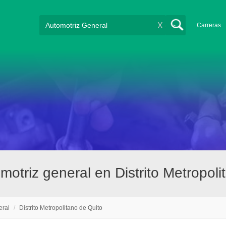
X
Carreras
otriz general en Distrito Metropoli
eral
/
Distrito Metropolitano de Quito