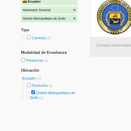
Ecuador
Automotriz General
Distrito Metropolitano de Quito
Tipo
Carreras
(1)
Carreras Universitaria
Modalidad de Enseñanza
Presencial
(1)
Ubicación
Ecuador
(1)
Pichincha
(1)
Distrito Metropolitano de
Quito
(1)