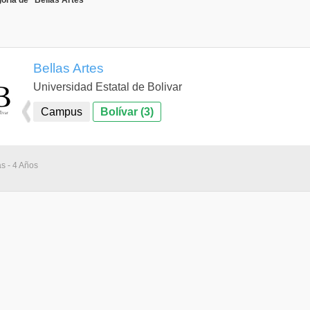
oría de "Bellas Artes"
Bellas Artes
Universidad Estatal de Bolivar
Campus
Bolívar (3)
as - 4 Años