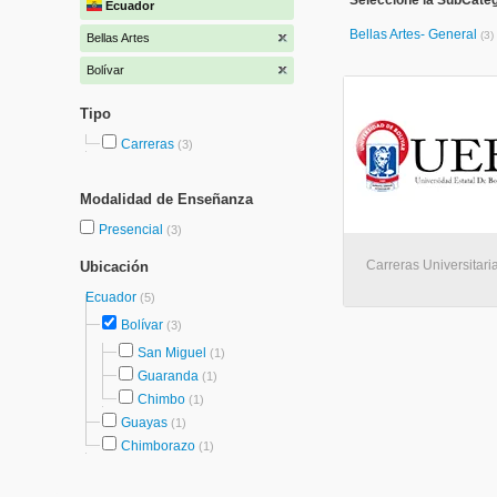
Seleccione la SubCateg
Ecuador
Bellas Artes- General
(3)
Bellas Artes
Bolívar
Tipo
Carreras
(3)
Modalidad de Enseñanza
Presencial
(3)
Carreras Universitari
Ubicación
Ecuador
(5)
Bolívar
(3)
San Miguel
(1)
Guaranda
(1)
Chimbo
(1)
Guayas
(1)
Chimborazo
(1)