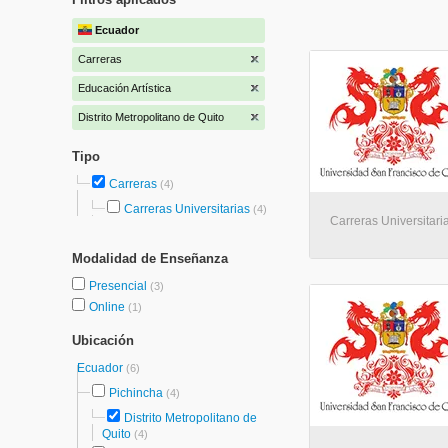
Ecuador
Carreras
Educación Artística
Distrito Metropolitano de Quito
Tipo
Carreras
(4)
Carreras Universitarias
(4)
Carreras Universitaria
Modalidad de Enseñanza
Presencial
(3)
Online
(1)
Ubicación
Ecuador
(6)
Pichincha
(4)
Distrito Metropolitano de
Quito
(4)