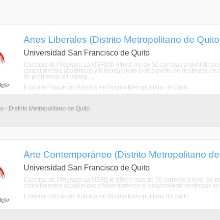
Artes Liberales (Distrito Metropolitano de Quito
Universidad San Francisco de Quito
Carreras de Pregrado La USFQ te ofrece ms de 50 carreras a nivel de pr
conocimientos acadmicos y fomentaremos el desarrollo de destrezas en expr
de problemas e investig ...
Estudiar Educación Artística en Distrito Metropolitano de Quito
s - Distrito Metropolitano de Quito
Arte Contemporáneo (Distrito Metropolitano de
Universidad San Francisco de Quito
Carreras de Pregrado La USFQ te ofrece más de 50 carreras a nivel de p
conocimientos académicos y fomentaremos el desarrollo de destrezas en exp
Estudiar Educación Artística en Distrito Metropolitano de Quito