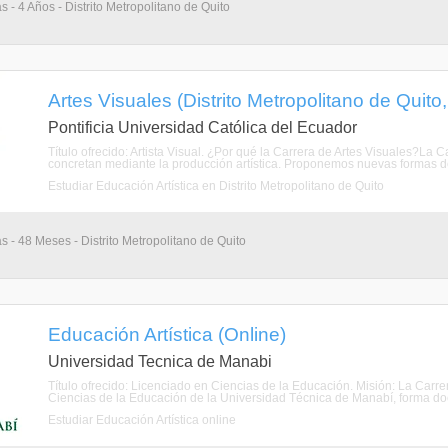
s - 4 Años - Distrito Metropolitano de Quito
Artes Visuales (Distrito Metropolitano de Quito
Pontificia Universidad Católica del Ecuador
Título ofrecido: Artista Visual. ¿Por qué la Carrera de Artes Visuales?La
concretan mediante la producción artística. Proponemos nuevas formas de 
Estudiar Educación Artística en Distrito Metropolitano de Quito
s - 48 Meses - Distrito Metropolitano de Quito
Educación Artística (Online)
Universidad Tecnica de Manabi
Título ofrecido: Licenciado en Ciencias de la Educación. Misión: La Carrer
Ciencias de la Educación de la Universidad Técnica de Manabí, forma doce
Estudiar Educación Artística online