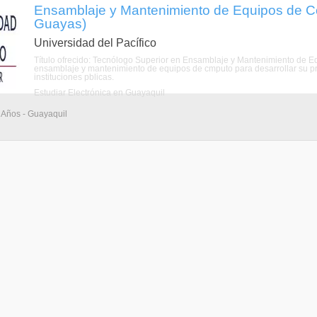
Ensamblaje y Mantenimiento de Equipos de C
Guayas)
Universidad del Pacífico
Título ofrecido: Tecnólogo Superior en Ensamblaje y Mantenimiento de E
ensamblaje y mantenimiento de equipos de cmputo para desarrollar su p
instituciones pblicas.
Estudiar Electrónica en Guayaquil
 Años - Guayaquil