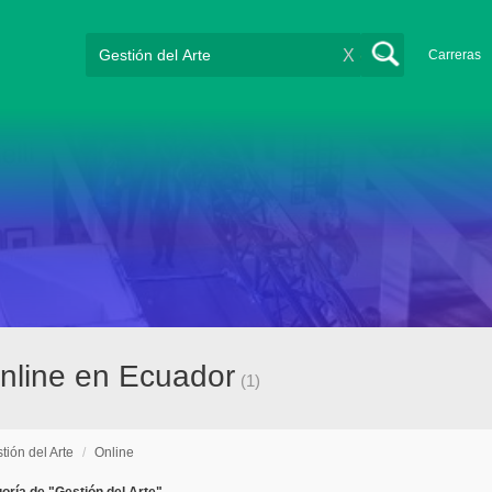
X
Carreras
online en Ecuador
(1)
tión del Arte
/
Online