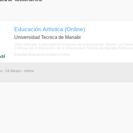
oría de "Gestión del Arte"
Educación Artística (Online)
Universidad Tecnica de Manabi
Título ofrecido: Licenciado en Ciencias de la Educación. Misión: La Carrer
Ciencias de la Educación de la Universidad Técnica de Manabí, forma doce
Estudiar Educación Artística online
as - 54 Meses - online