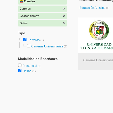
Seleccione la SubCateg
Ecuador
Educación Artística
(1)
Carreras
Gestión del Arte
Online
Tipo
Carreras
(1)
Carreras Universitarias
(1)
Modalidad de Enseñanza
Carreras Universitari
Presencial
(5)
Online
(1)