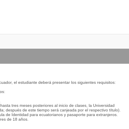
lobalización, integración, transculturación y regionalización en los
a) politólogo(a), en su desempeño profesional, desarrollará las
ico con el país y con los principios de la Universidad Internacional
abajo interdisciplinario
rita
Internacional del Ecuador podrá desempeñarse profesionalmente
cuador, el estudiante deberá presentar los siguientes requisitos:
os:
icepresidente(a), Legislador(a), Alcalde(sa), Concejal(a),
.
ionales e internacionales.
o y hasta tres meses posteriores al inicio de clases, la Universidad
(ONG y empresas)
a; después de este tiempo será canjeada por el respectivo título).
ula de Identidad para ecuatorianos y pasaporte para extranjeros.
mocrática institucional.
res de 18 años.