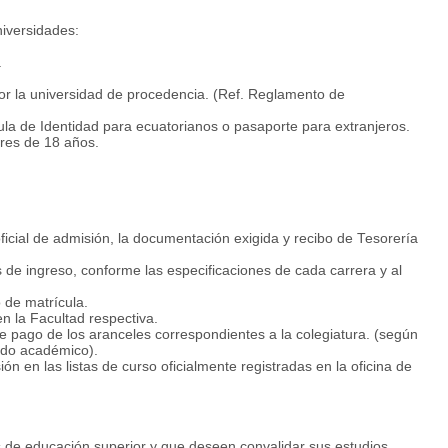
oras de prácticas pre-profesionales en unidades administrativas
niversidades:
rlamento, municipios, concejos provinciales, organizaciones no
rmación y el desarrollo del trabajo en equipo.
.
r la universidad de procedencia. (Ref. Reglamento de
ula de Identidad para ecuatorianos o pasaporte para extranjeros.
res de 18 años.
ficial de admisión, la documentación exigida y recibo de Tesorería
 de ingreso, conforme las especificaciones de cada carrera y al
 de matrícula.
en la Facultad respectiva.
de pago de los aranceles correspondientes a la colegiatura. (según
íodo académico).
ón en las listas de curso oficialmente registradas en la oficina de
s de educación superior y que deseen convalidar sus estudios,