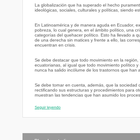
La globalización que ha superado el hecho puramente
ideológicas, sociales, culturales y políticas, siendo e
En Latinoamérica y de manera aguda en Ecuador, exist
pobreza, lo cual genera, en el ámbito político, una c
categorías del quehacer político. Esto ha llevado a q
de una derecha sin matices y frente a ello, las corre
encuentran en crisis.
Se debe destacar que todo movimiento en la región, 
ecuatorianas, al igual que todo movimiento político y
nunca ha salido incólume de los trastornos que han a
Se debe tomar en cuenta, además, que la sociedad ci
rectificando sus estructuras y procedimientos para o
muestran las tendencias que han asumido los procesos
(nuevos movimientos políticos) aparecen como ganador
su propia naturaleza, tiene una carga positiva, sin e
Seguir leyendo
aparecimiento de líderes con matices totalitarios (en 
democrático de nuestro pueblo. En gran medida, se exp
Ecuador. El país no cuenta con dirigentes políticos p
Las actividades y retos políticos que debe afrontar el