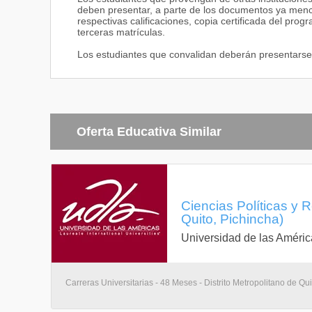
deben presentar, a parte de los documentos ya menci
MATERIA
respectivas calificaciones, copia certificada del prog
Marketing Político
terceras matrículas.
Public Relations and Lobbying
Movimientos Sociales
Los estudiantes que convalidan deberán presentarse
Ley de Elecciones y Partidos Políticos
Negociación y Manejo de Conflictos
Political Ethics
Comportamiento Electoral
English Practice III
Oferta Educativa Similar
Ciencias Políticas y R
Quito, Pichincha)
Universidad de las Améric
Carreras Universitarias - 48 Meses - Distrito Metropolitano de Qui