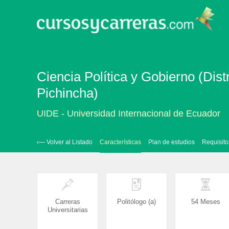
Ciencia Política y Gobierno (Dist
Pichincha)
UIDE - Universidad Internacional de Ecuador
‹— Volver al Listado
Características
Plan de estudios
Requisito
Carreras
Politólogo (a)
54 Meses
Universitarias