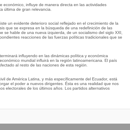
 económico, influye de manera directa en las actividades
sta última de gran relevancia.
e un evidente deterioro social reflejado en el crecimiento de la
risis que se expresa en la búsqueda de una redefinición de las
ue se hable de una nueva izquierda, de un socialismo del siglo XXI,
spondientes reacciones de las fuerzas políticas tradicionales que se
terminará influyendo en las dinámicas política y económica
 económico mundial influirá en la región latinoamericana. El país
fectado al resto de las naciones de esta región.
vil de América Latina, y más específicamente del Ecuador, está
torgar el poder a nuevos dirigentes. Ésta es una realidad que nos
 electorales de los últimos años. Los partidos alternativos
es frente al desprestigio de los tradicionales. Esta situación, por
mbargo, se ha convertido en el entorno favorable para el
algunos casos) y extraños a la idiosincrasia y al espíritu
lica en la fuerte crisis de liderazgo por la que atraviesa el
reparados para cumplir el papel que la realidad exige.
 país deben ser dirigidos por profesionales especializados en la