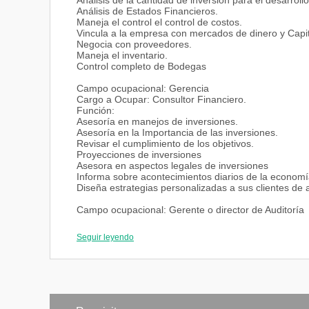
Análisis de la cantidad de inversión para el desarrollo
Análisis de Estados Financieros.
Maneja el control el control de costos.
Vincula a la empresa con mercados de dinero y Capit
Negocia con proveedores.
Maneja el inventario.
Control completo de Bodegas
Campo ocupacional: Gerencia
Cargo a Ocupar: Consultor Financiero.
Función:
Asesoría en manejos de inversiones.
Asesoría en la Importancia de las inversiones.
Revisar el cumplimiento de los objetivos.
Proyecciones de inversiones
Asesora en aspectos legales de inversiones
Informa sobre acontecimientos diarios de la economí
Diseña estrategias personalizadas a sus clientes de 
Campo ocupacional: Gerente o director de Auditoría
Cargo a Ocupar: Auditor Administrativo Financiero.
Función:
Seguir leyendo
Planificar, coordinar, procesos de Auditoría Administra
Determinar las personas de auditoría.
Entrenar a los Auditores.
Analizar los hallazgos.
Emitir criterios sobre la documentación hallada.
Sugerir mejoras sobre los hallazgos de Auditoría-