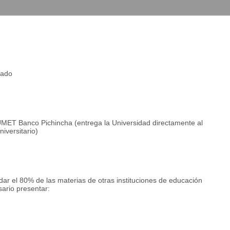
obre Estados Financieros de la empresa.
o de comercialización
rado
rita e investigación.
 UMET Banco Pichincha (entrega la Universidad directamente al
iversitario)
idad
tegradores
ar el 80% de las materias de otras instituciones de educación
rita e investigación.
ario presentar: