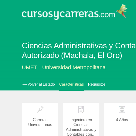
Ciencias Administrativas y Cont
Autorizado (Machala, El Oro)
UMET - Universidad Metropolitana
‹— Volver al Listado
Características
Requisitos
Carreras
Ingeniero en
4 Años
Universitarias
Ciencias
Administrativas y
Contables con...