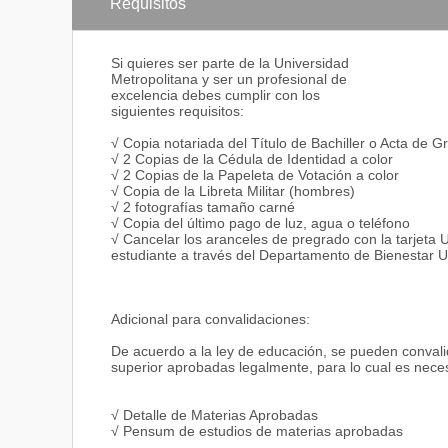
Determinar los procesos para Auditoría Financiera s
Requisitos
Examinar el manejo de Recursos
Elabora y presenta informes
Si quieres ser parte de la Universidad
Campo ocupacional: Contralor
Metropolitana y ser un profesional de
Cargo a Ocupar: Gerente o director del departament
excelencia debes cumplir con los
Función:
siguientes requisitos:
Elaborar presupuestos
Planificar estrategias comerciales
√ Copia notariada del Título de Bachiller o Acta de G
Supervisar el logro de objetivos
√ 2 Copias de la Cédula de Identidad a color
Estudio e implementación de nuevos negocios2
√ 2 Copias de la Papeleta de Votación a color
Poseer dominio en las técnicas de expresión oral, esc
√ Copia de la Libreta Militar (hombres)
Dominio de idiomas
√ 2 fotografías tamaño carné
√ Copia del último pago de luz, agua o teléfono
Campo ocupacional: Docente
√ Cancelar los aranceles de pregrado con la tarjeta
Cargo a Ocupar: Docente universitario
estudiante a través del Departamento de Bienestar Un
Función:
Planificación de materias
Evaluaciones
Aportes de investigación científica
Adicional para convalidaciones:
Aportes de investigación con vinculación a la comun
Coordinación y desarrollo en el aula de proyectos in
De acuerdo a la ley de educación, se pueden convalid
Poseer dominio en las técnicas de expresión oral, esc
superior aprobadas legalmente, para lo cual es neces
Asesoramiento de tesis
Campo ocupacional: Asesor y Consultor empresarial
√ Detalle de Materias Aprobadas
Cargo a Ocupar: Asesor o Consultor
√ Pensum de estudios de materias aprobadas
Función: