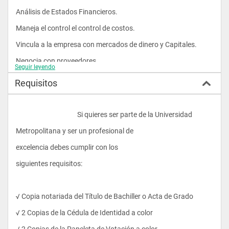
Análisis de Estados Financieros.
Maneja el control el control de costos.
Vincula a la empresa con mercados de dinero y Capitales.
Negocia con proveedores.
Seguir leyendo
Maneja el inventario.
Requisitos
Control completo de Bodegas
					Si quieres ser parte de la Universidad 
Campo ocupacional: Gerencia
Metropolitana y ser un profesional de 
Cargo a Ocupar: Consultor Financiero.
excelencia debes cumplir con los 
Función:
siguientes requisitos:
Asesoría en manejos de inversiones.
Asesoría en la Importancia de las inversiones.
√ Copia notariada del Título de Bachiller o Acta de Grado
Revisar el cumplimiento de los objetivos.
√ 2 Copias de la Cédula de Identidad a color
Proyecciones de inversiones
√ 2 Copias de la Papeleta de Votación a color