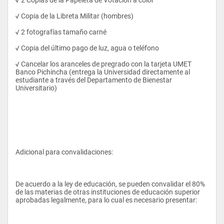
Asesora en aspectos legales de inversiones
√ Copia de la Libreta Militar (hombres)
Informa sobre acontecimientos diarios de la economía 
√ 2 fotografías tamaño carné
nacional y mundial en los mercados financieros.
√ Copia del último pago de luz, agua o teléfono
Diseña estrategias personalizadas a sus clientes de acuerdo a 
la necesidad.
√ Cancelar los aranceles de pregrado con la tarjeta UMET 
Banco Pichincha (entrega la Universidad directamente al 
estudiante a través del Departamento de Bienestar 
Universitario)
Campo ocupacional: Gerente o director de Auditoría
Cargo a Ocupar: Auditor Administrativo Financiero.
Función:
Planificar, coordinar, procesos de Auditoría Administrativa.
Adicional para convalidaciones:
Determinar las personas de auditoría.
Entrenar a los Auditores.
De acuerdo a la ley de educación, se pueden convalidar el 80% 
Analizar los hallazgos.
de las materias de otras instituciones de educación superior 
aprobadas legalmente, para lo cual es necesario presentar:
Emitir criterios sobre la documentación hallada.
Sugerir mejoras sobre los hallazgos de Auditoría-