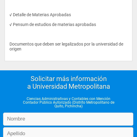
Determinar los procesos para Auditoría Financiera sobre 
Estados Financieros de la empresa. 
√ Detalle de Materias Aprobadas
Examinar el manejo de Recursos 
√ Pensum de estudios de materias aprobadas
Elabora y presenta informes
Documentos que deben ser legalizados por la universidad de 
origen
Campo ocupacional: Contralor
Cargo a Ocupar: Gerente o director del departamento de 
comercialización
Función:
Solicitar más información
a Universidad Metropolitana
Elaborar presupuestos
Planificar estrategias comerciales
Ciencias Administrativas y Contables con Mención
Contador Público Autorizado (Distrito Metropolitano de
Supervisar el logro de objetivos
Quito, Pichincha)
Estudio e implementación de nuevos negocios2
Poseer dominio en las técnicas de expresión oral, escrita e 
investigación.