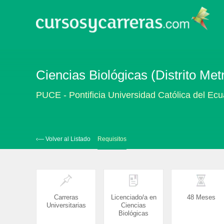
Ciencias Biológicas (Distrito Met
PUCE - Pontificia Universidad Católica del Ec
‹— Volver al Listado
Requisitos
Carreras
Licenciado/a en
48 Meses
Universitarias
Ciencias
Biológicas