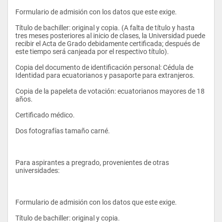
Investigación Cualitativa
Formulario de admisión con los datos que este exige. 
Relaciones Públicas y Comunicación Organizacional
Título de bachiller: original y copia. (A falta de título y hasta 
La comunicación política examina el cómo contribuyen las 
tres meses posteriores al inicio de clases, la Universidad puede 
Dibujo Artístico
actividades de comunicación a los debates o discusiones 
recibir el Acta de Grado debidamente certificada; después de 
sociales y cómo éstas son utilizadas para hacer prevalecer un 
este tiempo será canjeada por el respectivo título). 
Teorías de la Comunicación
punto de vista y su participación en el debate público tomando 
en cuenta el desarrollo tecnológico y el crecimiento de la 
Copia del documento de identificación personal: Cédula de 
Historia del Periodismo          
población urbana.
Identidad para ecuatorianos y pasaporte para extranjeros. 
Cultura Física II  
Copia de la papeleta de votación: ecuatorianos mayores de 18 
años. 
English II
Certificado médico. 
TERCER SEMESTRE
Es necesario destacar que, a pesar de que la comunicación 
política de desarrolla en el ámbito del Politing (marketing 
Dos fotografías tamaño carné. 
MATERIA
político), la formación académica que proporciona la 
Universidad Internacional del Ecuador no observará al 
Medios de Comunicación      
candidato o al partido político como un simple producto ya 
que la presencia de la voluntad humana y su inteligencia no 
Para aspirantes a pregrado, provenientes de otras 
Sociología de la Comunicación   
permiten ese tipo de degradación.
universidades: 
Comunicación Corporativa      
Dibujo Técnico
Formulario de admisión con los datos que este exige. 
Semiótica General
La comunicación política en Ecuador, en el aspecto profesional 
Título de bachiller: original y copia. 