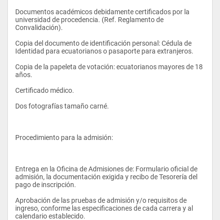
universitario, aún falta por desarrollarse. Ninguna universidad 
Economía
ofrece una carrera que enfoque desde el manejo de la 
Documentos académicos debidamente certificados por la 
creatividad y las estrategias de medios aplicados a la 
universidad de procedencia. (Ref. Reglamento de 
Cultura Física III
actividad política hasta la asesoría personal de imagen de un 
Convalidación). 
candidato. 
English III
Copia del documento de identificación personal: Cédula de 
Identidad para ecuatorianos o pasaporte para extranjeros. 
CUARTO SEMESTRE         
Copia de la papeleta de votación: ecuatorianos mayores de 18 
MATERIA
años. 
La comunicación política, aunque comparte fundamentos y 
Sicología de la Comunicación
bases con otras formas de comunicación, no es una mera 
Certificado médico. 
aplicación de la publicidad o las relaciones públicas a una 
Fotografía Básica
campaña política, requiere de un profundo conocimiento de la 
Dos fotografías tamaño carné. 
población, sus tendencias doctrinarias, ideológicas y de 
Composición Gráfica
votación, así como de las herramientas necesarias para 
alcanzar los fines políticos. Esto evidencia la necesidad de la 
Semiótica Aplicada
creación de la carrera de comunicación política como una 
Procedimiento para la admisión: 
especialidad de la Comunicación Social. Su propósito será el 
Marketing
estudio de las teorías, metodologías, técnicas y gestión de 
fenómenos comunicativos, para su aplicación especializada 
Redacción y Estilo   
en los medios y en la actividad política, de los ámbitos privado, 
Entrega en la Oficina de Admisiones de: Formulario oficial de 
público y social.
admisión, la documentación exigida y recibo de Tesorería del 
Cultura Física IV
pago de inscripción. 
English IV
Aprobación de las pruebas de admisión y/o requisitos de 
ingreso, conforme las especificaciones de cada carrera y al 
QUINTO SEMESTRE
calendario establecido. 