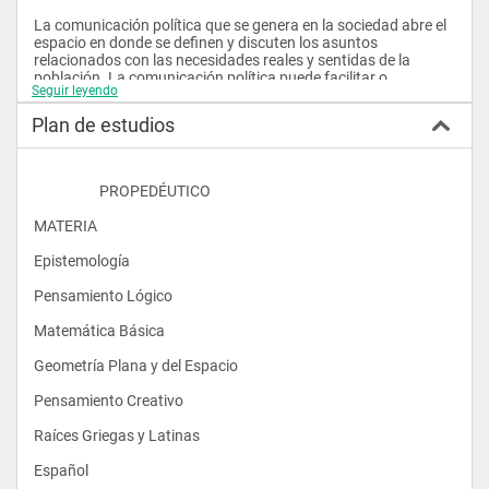
La comunicación política que se genera en la sociedad abre el 
espacio en donde se definen y discuten los asuntos 
relacionados con las necesidades reales y sentidas de la 
población. La comunicación política puede facilitar o 
Seguir leyendo
entorpecer las discusiones sociales y la participación de los 
diversos actores.
Plan de estudios
                    PROPEDÉUTICO
La comunicación política evidencia la calidad de las relaciones 
MATERIA
sociales cuando establece las formas de acceso a la 
información y al ejercicio de las libertades de opinión y 
Epistemología
expresión en las discusiones sobre las preocupaciones y 
controversias de interés público. Es un requisito para que 
Pensamiento Lógico
exista una verdadera participación de los ciudadanos en la 
construcción de una democracia. 
Matemática Básica           
Geometría Plana y del Espacio
Pensamiento Creativo    
La carrera de Comunicación Social con mención en 
Raíces Griegas y Latinas      
Comunicación Política responde a la necesidad de que esta 
actividad sea gestionada por profesionales especializados y 
Español
que afronten los retos de la Era del Conocimiento y 