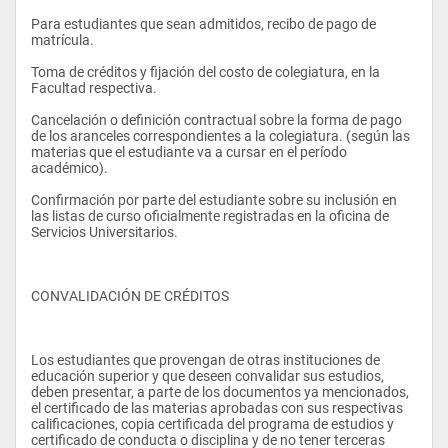
El ascenso al poder y el mantenimiento de los gobiernos son 
MATERIA
tareas fundamentales de la vida democrática y de la 
Para estudiantes que sean admitidos, recibo de pago de 
convivencia en función del respeto a la opinión de quienes 
matrícula. 
Planificación de Medios
profesan las diversas corrientes de pensamiento político; por 
esta razón, cotidianamente, las agencias de publicidad, las de 
Toma de créditos y fijación del costo de colegiatura, en la 
Comportamiento del Consumidor
comunicación y los partidos políticos están demandando 
Facultad respectiva. 
especialistas en este ámbito; sin embargo, la oferta académica 
Fotografía Aplicada
universitaria del país no entrega profesionales con el perfil 
Cancelación o definición contractual sobre la forma de pago 
adecuado que estén en capacidad de investigar, planificar, 
de los aranceles correspondientes a la colegiatura. (según las 
Diseño Digital I
gestionar y evaluar procesos comunicativos políticos 
materias que el estudiante va a cursar en el período 
orientados a obtener resultados que se reflejen en la votación 
académico). 
Antropología Cultural
o en el cambio de actitud de la población. En muchos casos, 
este mercado ocupacional ha sido cubierto mediante la 
Confirmación por parte del estudiante sobre su inclusión en 
Investigación de Mercados   
contratación de personas extranjeras. 
las listas de curso oficialmente registradas en la oficina de 
Servicios Universitarios. 
Oratoria
English V            
CONVALIDACIÓN DE CRÉDITOS 
SEXTO SEMESTRE
El Comunicador Social con Mención en Comunicación Política, 
podrá entregar soluciones profesionales útiles para 
MATERIA
candidatos, partidos y movimientos políticos, para 
organismos gubernamentales de representación popular 
Los estudiantes que provengan de otras instituciones de 
Producción de Radio
como municipios, prefecturas, parlamento, Secretaría de 
educación superior y que deseen convalidar sus estudios, 
Información, Tribunal Supremo Electoral, ministerios y demás 
deben presentar, a parte de los documentos ya mencionados,   
Producción de Televisión      
instituciones que participan activamente en el quehacer 
el certificado de las materias aprobadas con sus respectivas 
político del país y del exterior.
calificaciones, copia certificada del programa de estudios y 
Procesos Gráficos         
certificado de conducta o disciplina y de no tener terceras 