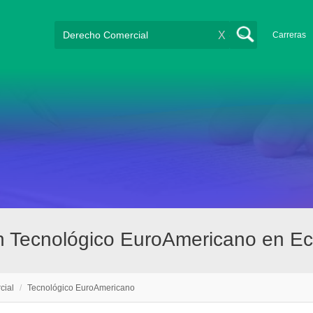
X
Carreras
en Tecnológico EuroAmericano en E
cial
/
Tecnológico EuroAmericano