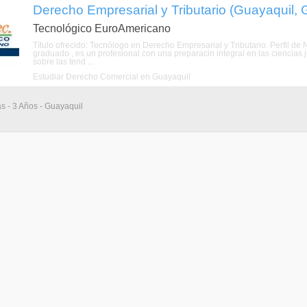
Derecho Empresarial y Tributario (Guayaquil,
Tecnológico EuroAmericano
Título ofrecido: Tecnólogo en Derecho Empresarial y Tributario. Perfil d
graduado , es un profesional con una preparacin integral en las ciencias 
sobre las tend ...
Estudiar Derecho Comercial en Guayaquil
as - 3 Años - Guayaquil