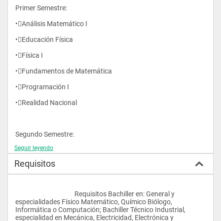
Primer Semestre:
•Análisis Matemático I 
•Educación Física 
•Física I 
•Fundamentos de Matemática 
•Programación I 
•Realidad Nacional 
Segundo Semestre:
Seguir leyendo
•Algebra Lineal I
Requisitos
•Análisis Matemático II 
•Física II 
					Requisitos Bachiller en: General y 
•Programación II 
especialidades Físico Matemático, Químico Biólogo, 
Informática o Computación; Bachiller Técnico Industrial, 
especialidad en Mecánica, Electricidad, Electrónica y 