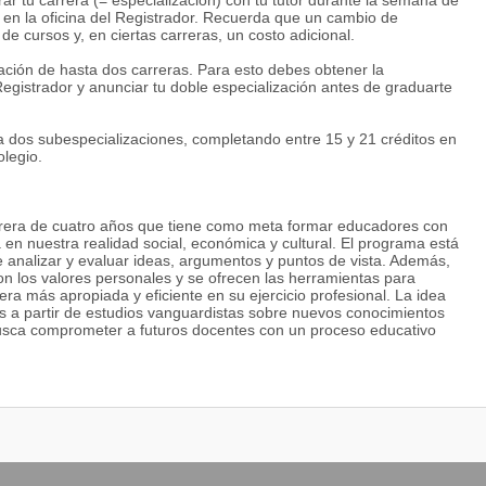
ar tu carrera (= especialización) con tu tutor durante la semana de
n en la oficina del Registrador. Recuerda que un cambio de
 cursos y, en ciertas carreras, un costo adicional.
ción de hasta dos carreras. Para esto debes obtener la
 Registrador y anunciar tu doble especialización antes de graduarte
 dos subespecializaciones, completando entre 15 y 21 créditos en
olegio.
rrera de cuatro años que tiene como meta formar educadores con
 en nuestra realidad social, económica y cultural. El programa está
e analizar y evaluar ideas, argumentos y puntos de vista. Además,
los valores personales y se ofrecen las herramientas para
a más apropiada y eficiente en su ejercicio profesional. La idea
os a partir de estudios vanguardistas sobre nuevos conocimientos
usca comprometer a futuros docentes con un proceso educativo
es formas de aprender y percibir el mundo de cada alumno.
ción dentro de la licenciatura en tres areas con lo que se obtiene
nicial), 2. Educación Especial, 3. Educación Básica.
ización busca el desarrollo integral bajo los parámetros de la
ajos de investigación además de observación y práctica con
ucativas en el nivel de su interés. Además, el programa de