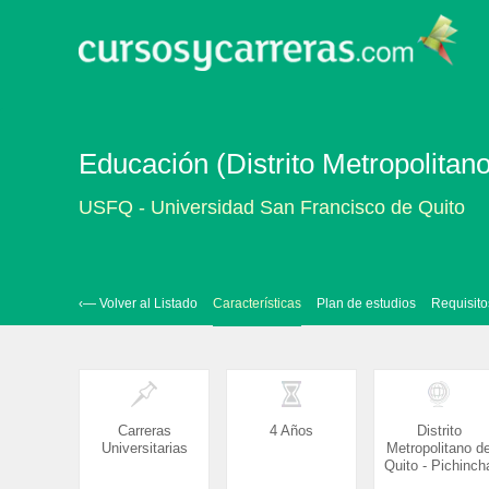
Educación (Distrito Metropolitano
USFQ - Universidad San Francisco de Quito
‹— Volver al Listado
Características
Plan de estudios
Requisito
Carreras
4 Años
Distrito
Universitarias
Metropolitano d
Quito - Pichinch