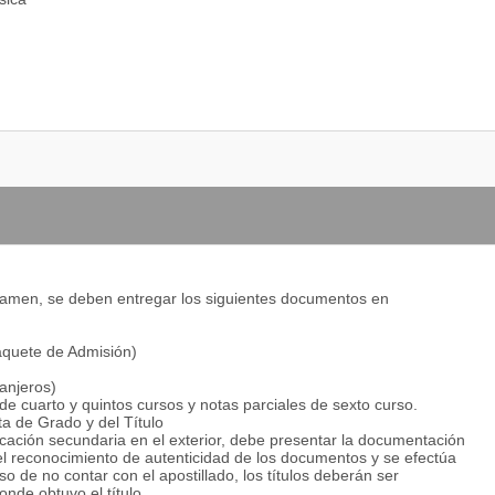
Examen, se deben entregar los siguientes documentos en
ión/Ecología/Biología/Geología
Paquete de Admisión)
ranjeros)
de cuarto y quintos cursos y notas parciales de sexto curso.
ta de Grado y del Título
cación secundaria en el exterior, debe presentar la documentación
s el reconocimiento de autenticidad de los documentos y se efectúa
so de no contar con el apostillado, los títulos deberán ser
nde obtuvo el título.