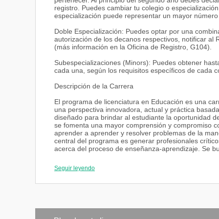
pertenecer. Al principio del segundo año debes declar
registro. Puedes cambiar tu colegio o especializació
especialización puede representar un mayor número de
Doble Especialización: Puedes optar por una combina
autorización de los decanos respectivos, notificar al
(más información en la Oficina de Registro, G104).
Subespecializaciones (Minors): Puedes obtener hasta
cada una, según los requisitos específicos de cada c
Descripción de la Carrera
El programa de licenciatura en Educación es una ca
una perspectiva innovadora, actual y práctica basada
diseñado para brindar al estudiante la oportunidad d
se fomenta una mayor comprensión y compromiso con 
aprender a aprender y resolver problemas de la maner
central del programa es generar profesionales crític
acerca del proceso de enseñanza-aprendizaje. Se b
incluyente, sobre la base del respeto a las diferent
Seguir leyendo
Se tiene la oportunidad de tomar cursos de profundiza
una concentración: 1. Educación Parvularia (Infantil I
De acuerdo con la filosofía de la USFQ, esta especial
excelencia académica. Los estudiantes realizan trab
docentes a fin de relacionar filosofías y prácticas ed