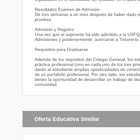
Estimulación temprana
Resultados Examen de Admisión
El juego y el aprendizaje
De tres semanas a un mes después de haber dado el e
Funcionamiento de un centro parvulario
pruebas.
Estimulación temprana
Trabajo con familias
Admisión y Registro
Instrucción diferenciada
Una vez que el aspirante ha sido admitido a la USFQ, 
Educación montessori
Admisiones y posteriormente, acercarse a Tesorería a
Educación primaria
Requisitos para Graduarse
Trabajo con familias
Instrucción diferenciada
Además de los requisitos del Colegio General, los e
Educación sexual
práctica profesional (uno en cada uno de los tres pri
Literatura infantil
darán al estudiante amplias oportunidades de conecta
Educación ambiental
de un portafolio profesional. Por otro lado, los estu
Educación experiencial
tienen la oportunidad de desarrollar un trabajo de ti
Yoga en la escuela
comunidad
Educación en valores
Educación especial
Intervención temprana
Terapia de lenguaje
Problemas de aprendizaje
Inclusión
Oferta Educativa Similar
Problemas emocionales y sociales