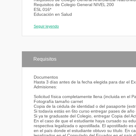
Requisitos de Colegio General NIVEL 200
ESL 016*
Educación en Salud
Análisis de Materiales Educativos
Pre-práctica II
Seguir leyendo
Enseñanza de Matemáticas
Bilingüismo y Educación Bilingüe
Arte en Educación
Estadística/Bioestadística
Electivas libres
Electivas libres
Fundamentos Sociales y Enseñanza
Requisitos
Enseñanza de Ciencias
Tópicos en Educación
Pre-Práctica III
Documentos
Electivas Libres
Hasta 3 días antes de la fecha elegida para dar el 
Composition and Rhetoric
Admisiones:
Requisitos de Colegio General Física/Química/Nutric
Educación Especial
Solicitud física completamente llena (incluida en el 
Administración Educativa
Fotografía tamaño carnet
Tópicos en Educación
Copia de la cédula de identidad o del pasaporte (ext
Proyecto Educativo II
Si todavía estás en 6to curso entregar pases de año 
Práctica Final Estudiante -profesor
Si ya te graduaste del Colegio, entregar Copia del Ac
Sicología Infantil/La Famiia/Neurosicología
En el caso de que el estudiante haya cursado su edu
Topicos y electivas libres sugeridas para:
respectiva legalizada o apostillada. El apostillado e
en el país donde el estudiante obtuvo su título. En ca
Educación parvularia
legalizados en el Consulado del Ecuador en el país do
Sicomotricidad