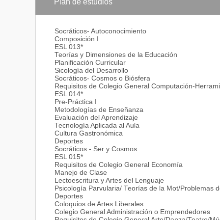
Educación está vinculado con instituciones de la co
Plan de estudios
específicas realizando prácticas guiadas por educador
Perfil del Egresado
Socráticos- Autoconocimiento
Composición I
Los egresados de la licenciatura en Educación tendr
ESL 013*
aprendizaje. Tendrán también destrezas de enseñan
Teorías y Dimensiones de la Educación
y diferencias individuales de sus estudiantes. Los eg
Planificación Curricular
mejoramiento continuo personal y profesional.
Sicología del Desarrollo
Socráticos- Cosmos o Biósfera
El campo laboral de nuestros egresados es amplio, po
Requisitos de Colegio General Computación-Herrami
en la administración de instituciones educativas de 
ESL 014*
investigación y tendrán las bases necesarias para co
Pre-Práctica I
Metodologías de Enseñanza
La mayoría de nuestros graduados trabajan como doce
Evaluación del Aprendizaje
Algunos también escogen ingresar a organizaciones
Tecnología Aplicada al Aula
de investigación de desarrollo y educación. Otros c
Cultura Gastronómica
negocio propio dentro del área de educación.
Deportes
Socráticos - Ser y Cosmos
ESL 015*
Requisitos de Colegio General Economía
Manejo de Clase
Lectoescritura y Artes del Lenguaje
Psicología Parvularia/ Teorías de la Mot/Problemas 
Deportes
Coloquios de Artes Liberales
Colegio General Administración o Emprendedores
Requisitos de Colegio General Arte/Danza/Teatro/Mú