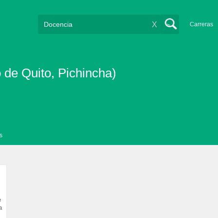
X
Carreras
 de Quito, Pichincha)
s
e
a