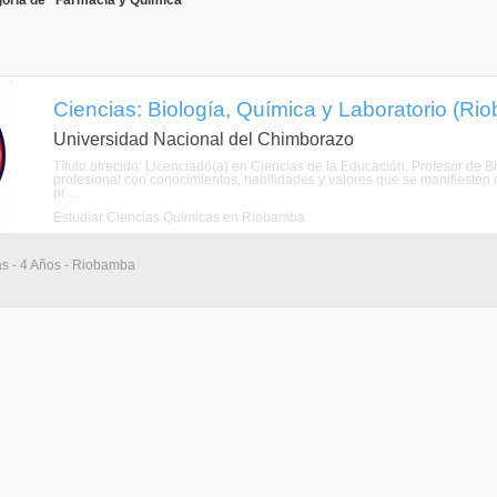
goría de "Farmacia y Química"
Ciencias: Biología, Química y Laboratorio (R
Universidad Nacional del Chimborazo
Título ofrecido: Licenciado(a) en Ciencias de la Educación, Profesor de Bi
profesional con conocimientos, habilidades y valores que se manifiesten 
pr ...
Estudiar Ciencias Químicas en Riobamba
as - 4 Años - Riobamba