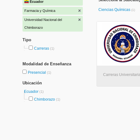
Seleccione la SubCate
Ecuador
Ciencias Químicas
(1)
Farmacia y Química
Universidad Nacional del
Chimborazo
Tipo
Carreras
(1)
Modalidad de Enseñanza
Presencial
(1)
Carreras Universitari
Ubicación
Ecuador
(1)
Chimborazo
(1)