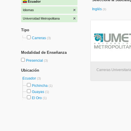
Seleccione la SubCateg
Ecuador
Inglés
(3)
Idiomas
Universidad Metropolitana
Tipo
Carreras
(3)
Modalidad de Enseñanza
Presencial
(3)
Carreras Universitari
Ubicación
Ecuador
(3)
Pichincha
(1)
Guayas
(1)
El Oro
(1)