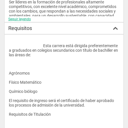
Ser líderes en la formación de profesionales altamente 
competitivos, con excelente nivel académico, comprometidos 
con los cambios, que respondan a las necesidades sociales y 
ambientales, para un desarrollo sustentable, con capacidad 
Seguir leyendo
para asimilar y transferir el conocimiento a los sectores 
productivos.
Requisitos
Misión
					Esta carrera está dirigida preferentemente 
a graduados en colegios secundarios con título de bachiller en 
Formar profesionales competentes y emprendedores, con 
las áreas de:
valores éticos, capaces de identificar, planificar, ejecutar 
procesos de investigación, de producción y vinculación 
(extensión), con visión holística en un marco de equidad y 
competitividad, conservando los recursos naturales, para 
Agrónomos 
contribuir a solucionar los problemas socioeconómicos del 
sector agropecuario.
Físico Matemático 
Químico biólogo 
El requisito de ingreso será el certificado de haber aprobado 
los procesos de admisión de la universidad.
Requisitos de Titulación 
El Ingeniero en esta Carrera se forma bajo las competencias 