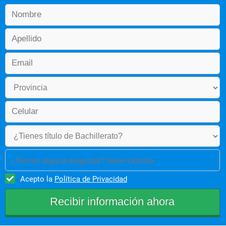
de materiales resistentes a enfermedades, y lograr una 
adecuada gestión empresarial que permita preservar la 
seguridad alimentaria. 
CE.8 Elaborar proyectos 
De producción agropecuaria orientados a mejorar el nivel de 
vida del sector agrícola. 
CE.9 Diversificar  la oferta de productos exportables, 
implementar sistemas de transferencia de tecnología y aplicar 
mecanismos de comercialización que permitan obtener un 
mayor beneficio de la actividad agrícola y mejorar los sistemas 
de vida de los productos agrícolas. 
CE.10 Desarrollar habilidades investigativas que permitan 
resolver problemas que se presentan en el campo profesional 
del Ingeniero Agrónomo. 
 Campo Ocupacional 
¿Tienes alguna pregunta? Selecciónala
Acepto la
Política de Privacidad
Los Ingenieros Agrónomos están capacitados para 
desempeñarse eficientemente en entidades estatales y 
empresas privadas en: