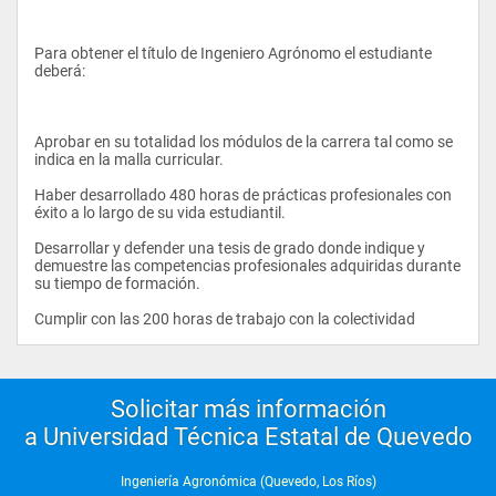
profesionales en: 
Para obtener el título de Ingeniero Agrónomo el estudiante 
deberá:
CE.1 Resolver problemas agrícolas a partir del empleo de 
técnicas de producción que permitan una explotación 
sustentable de los recursos del suelo. 
Aprobar en su totalidad los módulos de la carrera tal como se 
CE.2 Identificar las labores agrícolas de las diferentes familias 
indica en la malla curricular. 
de hortalizas con la finalidad de obtener productos de mejor 
calidad. 
Haber desarrollado 480 horas de prácticas profesionales con 
éxito a lo largo de su vida estudiantil. 
CE.3 Optimizar el potencial agrícola teniendo en cuenta el 
comportamiento de las plantas y del medio ecológico. 
Desarrollar y defender una tesis de grado donde indique y 
demuestre las competencias profesionales adquiridas durante 
CE.4 Monitorear la incidencia de plagas teniendo en cuenta el 
su tiempo de formación. 
tipo de cultivo y suelo donde se desarrolla con el propósito de 
disminuir las  pérdidas en los niveles de producción. 
Cumplir con las 200 horas de trabajo con la colectividad                
CE.5 aplicar técnicas de manejo sostenible y sustentable en la 
producción agrícola mediante principios de calidad, que 
permita acceder a una certificación de mercado internacional. 
Solicitar más información
CE.6 Aplicar nuevas alternativas y tecnologías de producción 
a Universidad Técnica Estatal de Quevedo
que remplacen los cultivos tradicionales y permitan mejorar 
las condiciones del agro. 
Ingeniería Agronómica (Quevedo, Los Ríos)
CE.7 Desarrollar procesos de investigación para la búsqueda 