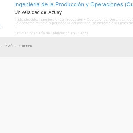
Ingeniería de la Producción y Operaciones (C
Universidad del Azuay
Título ofrecido: Ingeniero(a) de Producción y Operaciones. Descripcin de la carrera-
La economa mundial y por ende la ecuatoriana, se enfrenta a los retos d
...
Estudiar Ingeniería de Fabricación en Cuenca
as - 5 Años - Cuenca