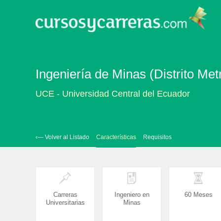
Ingeniería de Minas (Distrito Met
UCE - Universidad Central del Ecuador
‹— Volver al Listado
Características
Requisitos
Carreras
Ingeniero en
60 Meses
Universitarias
Minas