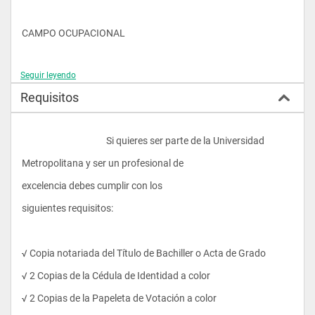
CAMPO OCUPACIONAL
Seguir leyendo
Requisitos
Grandes, medianas y pequeñas Farmacias, Droguerías, y 
Boticas
Entidades Farmacéuticas o de Distribución o Comercialización 
					Si quieres ser parte de la Universidad 
de Fármacos
Metropolitana y ser un profesional de 
Instituciones de capacitación laboral en el ámbito 
Farmacéutico
excelencia debes cumplir con los 
Empresas Consultoras
siguientes requisitos:
Docencia Universitaria
√ Copia notariada del Título de Bachiller o Acta de Grado
√ 2 Copias de la Cédula de Identidad a color
ASPECTOS ECONÓMICOS
√ 2 Copias de la Papeleta de Votación a color