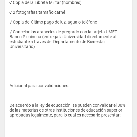
√ Copia de la Libreta Militar (hombres)
√ 2 fotografías tamaño carné
La Industria Farmacéutica a nivel mundial enfrenta 
√ Copia del último pago de luz, agua o teléfono
diariamente una lucha contra una serie de enfermedades 
infecciosas y virales desarrolladas por el incremento de la 
√ Cancelar los aranceles de pregrado con la tarjeta UMET 
pobreza, la insalubridad y los factores climáticos derivados del 
Banco Pichincha (entrega la Universidad directamente al 
calentamiento global, por lo que el mercado de medicinas ha 
estudiante a través del Departamento de Bienestar 
pasado a ocupar un rubro tan importante como el de los 
Universitario)
alimentos ,las comunicaciones y los combustibles.
Más aún ahora que la Administración de Fármacos., no solo 
está ligada a una dolencia, sino que se han desarrollado 
muchas moléculas, tanto sintéticas como naturales que 
apuntan a la prevención de las mismas.
Adicional para convalidaciones:
De acuerdo a la ley de educación, se pueden convalidar el 80% 
de las materias de otras instituciones de educación superior 
OBJETIVO
aprobadas legalmente, para lo cual es necesario presentar: