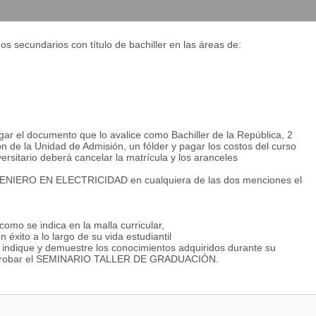
ticos y participativos; críticos y analíticos, que redunden en un
rrollo sostenido y sustentable del país”.
s secundarios con título de bachiller en las áreas de:
eño y manutención en áreas como son: Sistemas de Generación y
comunicaciones, Redes, Sistemas Eléctricos y Electrónicos, Equipos
porcionando al egresado una sólida formación en las áreas de:
omatización de Procesos, Control de Calidad Industrial y
, Ensamblaje de Componentes y Partes de Equipos y Maquinarias”.
egar el documento que lo avalice como Bachiller de la República, 2
ión de la Unidad de Admisión, un fólder y pagar los costos del curso
lógico para el análisis y solución de problemas que se presentan
ersitario deberá cancelar la matrícula y los aranceles
las leyes que rigen fenómenos de la Electricidad y Magnetismo, para
e INGENIERO EN ELECTRICIDAD en cualquiera de las dos menciones el
diana.
rminar valores de corriente, voltaje y potencia de la carga.
o para minimizar los efectos no deseados en la operación de
como se indica en la malla curricular,
obrar y operar equipos en los diferentes procesos industriales.
 éxito a lo largo de su vida estudiantil
ión que garantice el funcionamiento adecuado de los equipos e
ndique y demuestre los conocimientos adquiridos durante su
e los procesos en la industria.
 o aprobar el SEMINARIO TALLER DE GRADUACIÓN.
rocontroladores en función de la precisión, tamaño del circuito y
n en la industria.
ación, control y monitoreo en tiempo real de procesos industriales
 electrónica orientadas a la industria para la optimización y