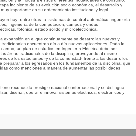
oblación y la industria en sus diferentes modalidades de consumo.
apa incipiente de su evolución socio económica, el desarrollo y
 muy importante en su ordenamiento institucional y legal.
luyen hoy -entre otras- a: sistemas de control automático, ingeniería
es, ingeniería de la computación, campos y ondas
ctricas, fotónica, estado sólido y microelectrónica.
da expansión en el que continuamente se desarrollan nuevas y
 tradicionales encuentran día a día nuevas aplicaciones. Dada la
campo, un plan de estudios en Ingeniería Eléctrica debe ser
as áreas tradicionales de la disciplina, proveyendo al mismo
erés de los estudiantes -y de la comunidad- frente a los desarrollos
de preparar a los egresados en los fundamentos de la disciplina, que
egidas como menciones a manera de aumentar las posibilidades
tiene reconocido prestigio nacional e internacional y se distingue
ar, diseñar, operar e innovar sistemas eléctricos, electrónicos y
ecuarse a los cambios tecnológicos e integrarse en los diversos
éctrica, capacitados para resolver problemas en el campo de la
ergía eléctrica, conversión de energía, diseño, cálculo y control de
también de sistemas electrónicos, digitales y automatización de