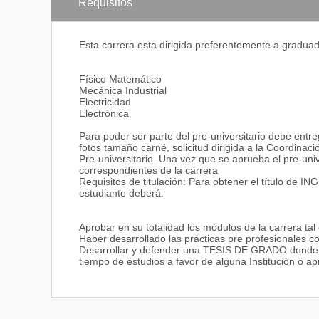
Procesos; líderes, creativos y competitivos; idóneos, é
Requisitos
mayor bienestar y calidad de vida, impulsando el desa
Objetivo
Esta carrera esta dirigida preferentemente a graduado
“La Ingeniería Eléctrica tiene como objetivo el dis
Distribución de Energía, Ingeniería de Control, Tele
Físico Matemático
e Instrumental y Asesoría en Control de Calidad, pro
Mecánica Industrial
Líneas de Producción Industrial y Agroindustrial, Aut
Electricidad
Agroindustrial, Eficiencia y Eficacia de Producción
Electrónica
Para poder ser parte del pre-universitario debe entr
fotos tamaño carné, solicitud dirigida a la Coordinac
Competencias Profesionales: Aplicar el razonamiento 
Pre-universitario. Una vez que se aprueba el pre-univ
en la ingeniería Eléctrica.
correspondientes de la carrera
Identificar circuitos eléctricos básicos, verificando 
Requisitos de titulación: Para obtener el título d
diagnosticar problemas de electricidad de la vida coti
estudiante deberá:
Analizar Redes Eléctricas en estado estable para dete
Analizar el estado transiente de un circuito eléctric
máquinas.
Aprobar en su totalidad los módulos de la carrera tal 
Diseñar interfaces electrónicas y digitales para mani
Haber desarrollado las prácticas pre profesionales con
Diseñar sistemas electrónicos de control con precis
Desarrollar y defender una TESIS DE GRADO donde i
instalaciones eléctricas en función de la estabilidad d
tiempo de estudios a favor de alguna Institución
Diseñar e implementar sistemas basados en PLC y mic
fácil modificación de las instrucciones que se requiere
Desarrollar proyectos de automatización para la oper
usando PLC y el sistema SCADA.
Desarrollar soluciones tecnológicas en el campo de la