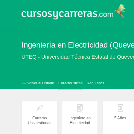
Ingeniería en Electricidad (Quev
UTEQ - Universidad Técnica Estatal de Queve
‹— Volver al Listado
Características
Requisitos
Carreras
Ingeniero en
5 Años
Universitarias
Electricidad