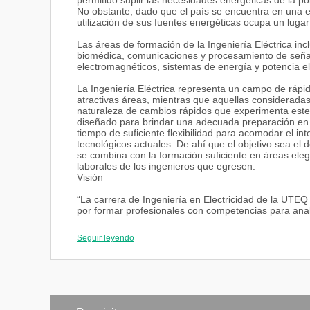
permitido suplir las necesidades energéticas de la p
No obstante, dado que el país se encuentra en una et
utilización de sus fuentes energéticas ocupa un lugar
Las áreas de formación de la Ingeniería Eléctrica inc
biomédica, comunicaciones y procesamiento de señal
electromagnéticos, sistemas de energía y potencia elé
La Ingeniería Eléctrica representa un campo de rápi
atractivas áreas, mientras que aquellas consideradas
naturaleza de cambios rápidos que experimenta este 
diseñado para brindar una adecuada preparación en l
tiempo de suficiente flexibilidad para acomodar el int
tecnológicos actuales. De ahí que el objetivo sea el 
se combina con la formación suficiente en áreas el
laborales de los ingenieros que egresen.
Visión
“La carrera de Ingeniería en Electricidad de la UTEQ 
por formar profesionales con competencias para analiz
de automatización industrial, que sean capaces de ad
sectores de la sociedad”.
Seguir leyendo
Misión
“Formar integralmente profesionales en Ingeniería El
generación, transporte, distribución y despacho de en
sistemas eléctricos de baja y alta tensión, así como 