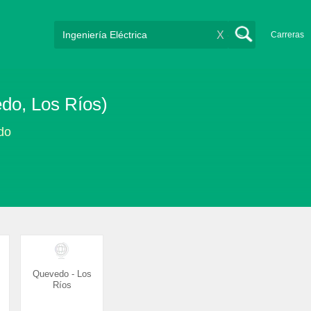
X
Carreras
edo, Los Ríos)
do
Quevedo - Los
Ríos