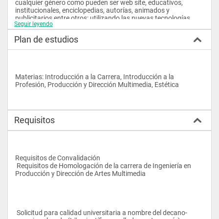
cualquier género como pueden ser web site, educativos, 
institucionales, enciclopedias, autorías, animados y 
publicitarios entre otros; utilizando las nuevas tecnologías 
Seguir leyendo
digitales en función de las diferentes especializaciones como 
son: diseño, manipulación de la imagen, programación, 
Plan de estudios
animación, efectos digitales, edición de video y audio; 
contribuyendo al desarrollo social sustentable de nuestro país, 
con sentido crítico y sólidos conocimientos y habilidades en la 
Dirección, Producción y Administración de Productoras 
Multimedia asumiendo un perfil creativo y estético acorde a 
Materias: Introducción a la Carrera, Introducción a la 
las actuales condiciones que impone el arte digital e 
Profesión, Producción y Dirección Multimedia, Estética
interactivo en este nuevo siglo.
Requisitos
Requisitos de Convalidación        
 Requisitos de Homologación de la carrera de Ingeniería en 
Producción y Dirección de Artes Multimedia
 Solicitud para calidad universitaria a nombre del decano-