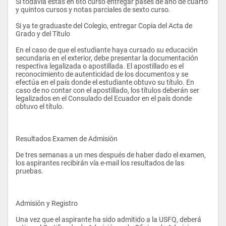
industriales, en una amplia variedad de roles tales como: 
Si todavía estás en 6to curso entregar pases de año de cuarto 
y quintos cursos y notas parciales de sexto curso. 
cultura gastronómica
Si ya te graduaste del Colegio, entregar Copia del Acta de 
 coloquio ciencias e ingenieria
Optimización de operaciones y cadenas de suministro. 
Grado y del Título 
fisica térmica y de fluidos o termodinamica 
Planificación y diseño de plantas industriales. 
En el caso de que el estudiante haya cursado su educación 
secundaria en el exterior, debe presentar la documentación 
control estadistico de la calidad + laboratorio
Implementación de sistemas de calidad. 
respectiva legalizada o apostillada. El apostillado es el 
reconocimiento de autenticidad de los documentos y se 
investigacion de operaciones ii iin +l diseño de experimentos + 
Optimización de procesos organizacionales y de manufactura. 
efectúa en el país donde el estudiante obtuvo su título. En 
laboratorio
caso de no contar con el apostillado, los títulos deberán ser 
Asesoría y ejecución de planes de mejoramiento continuo.
legalizados en el Consulado del Ecuador en el país donde 
metodos de trabajo y estandares iee
obtuvo el título.
 ingeniería electrica
control de produccion 
Resultados Examen de Admisión 
 logistica
De tres semanas a un mes después de haber dado el examen, 
los aspirantes recibirán vía e-mail los resultados de las 
 prog. Para ciencias e ing. Ii cg composition & rethoric 
pruebas.
coloquio ciencias e ingeniería
 principios de economia 
Admisión y Registro 
simulación + laboratorio 
Una vez que el aspirante ha sido admitido a la USFQ, deberá 