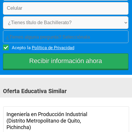
valoracion y planif.
Nuevos productos 
 Operacional y tecnol. De inf.
 tesis ingenieria industrial 
¿Tienes alguna pregunta? Selecciónala
tesis ingenieria industrial (investigación)
Acepto la
Política de Privacidad
gerencia de operaciones 
 gerencia de servicios
optativa ingenieria industrial 
 calidad total
Oferta Educativa Similar
Ingeniería en Producción Industrial
(Distrito Metropolitano de Quito,
Pichincha)