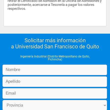
retirar el Certificado de Admisión en la Oficina de Admisiones y 
ingenieria economica
posteriormente, acercarse a Tesorería a pagar los valores 
respectivos. 
 ingenieria de manufacturas + laboratorio 
 introduccion a la robotica
confiabilidad y mantenimiento 
diseño de plantas industriales
Solicitar más información
ergonometria 
a Universidad San Francisco de Quito
optativa de ingenieria industrial 
Ingeniería Industrial (Distrito Metropolitano de Quito,
Electiva libre electiva libre
Pichincha)
emprendedores 
 electiva libre
 proyectos 
 sistemas de manufactura
 seguridad y salud ocupacional
 cadena de demanda