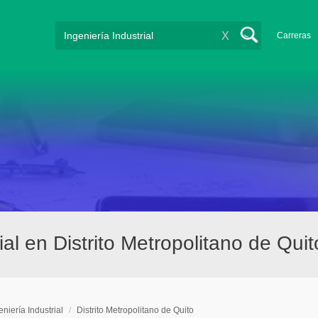
X
Carreras
ial en Distrito Metropolitano de Quit
eniería Industrial
/
Distrito Metropolitano de Quito