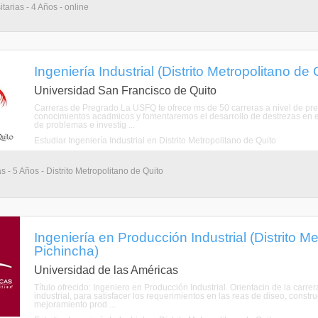
tarias - 4 Años - online
Ingeniería Industrial (Distrito Metropolitano de
Universidad San Francisco de Quito
Carreras de Pregrado La USFQ te ofrece ms de 50 carreras a nivel de pr
conocimientos acadmicos y fomentaremos el desarrollo de destrezas en expr
de problemas e investig ...
Estudiar Ingeniería Industrial en Distrito Metropolitano de Quito
s - 5 Años - Distrito Metropolitano de Quito
Ingeniería en Producción Industrial (Distrito Me
Pichincha)
Universidad de las Américas
Título ofrecido: Ingeniero en Producción Industrial. Orientacin de la carr
industrial, para satisfacer los requerimientos en las reas de diseo, cons
mejoramiento prod ...