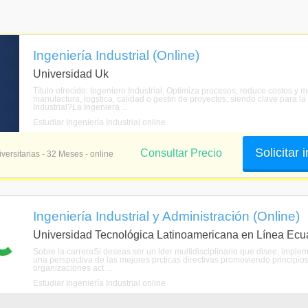
Ingeniería Industrial (Online)
Universidad Uk
Título ofrecido: Ingeniero Industrial. Optimiza procesos, reduce costos y m
manufactura, logstica, calidad o gestin de proyectos, siendo clave para la
Industrial?La Ingeniera ...
Estudiar Ingeniería Industrial online
Solicitar
Consultar Precio
versitarias - 32 Meses - online
Ingeniería Industrial y Administración (Online)
Universidad Tecnológica Latinoamericana en Línea Ecu
Sobre la carreraSi deseas ser un lder multidisciplinario que disee, imple
una perspectiva de las mejores prcticas directivas promoviendo principio
organizaciones act ...
Estudiar Ingeniería Industrial online