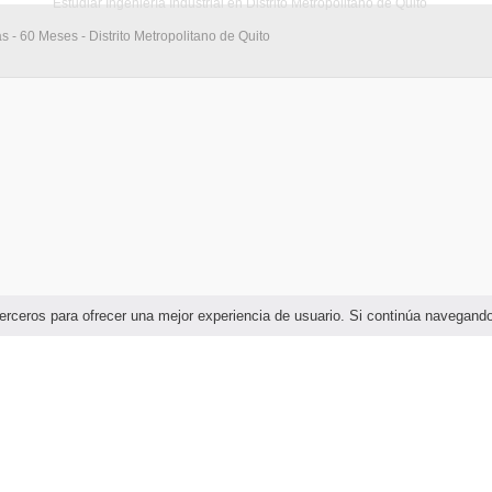
Estudiar Ingeniería Industrial en Distrito Metropolitano de Quito
s - 60 Meses - Distrito Metropolitano de Quito
e terceros para ofrecer una mejor experiencia de usuario. Si continúa navega