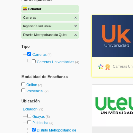
Ecuador
Carreras
Ingeniería Industrial
Distrito Metropolitano de Quito
Tipo
Carreras
(4)
Carreras Universitarias
(4)
Carreras Uni
Modalidad de Enseñanza
Online
(2)
Presencial
(2)
Ubicación
Ecuador
(29)
Guayas
(5)
Pichincha
(4)
Distrito Metropolitano de