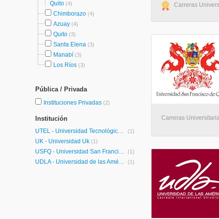
Quito
(4)
Carreras Universi
Chimborazo
(4)
Azuay
(4)
Quito
(3)
Santa Elena
(3)
Manabí
(3)
Los Ríos
(3)
Pública / Privada
Instituciones Privadas
(2)
Carreras Universitaria
Institución
UTEL - Universidad Tecnológica Latinoamericana en Línea Ecuador
(1)
UK - Universidad Uk
(1)
USFQ - Universidad San Francisco de Quito
(1)
UDLA - Universidad de las Américas
(1)