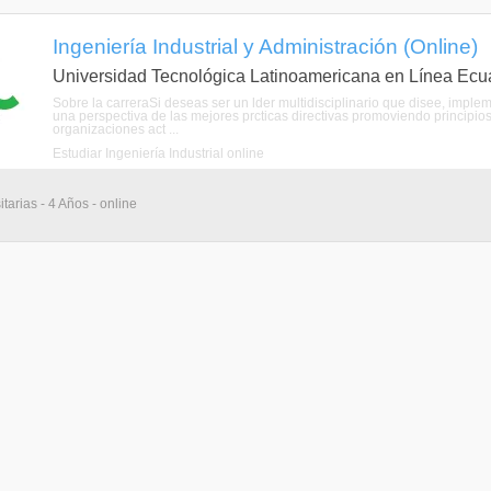
Ingeniería Industrial y Administración (Online)
Universidad Tecnológica Latinoamericana en Línea Ecu
Sobre la carreraSi deseas ser un lder multidisciplinario que disee, imple
una perspectiva de las mejores prcticas directivas promoviendo principio
organizaciones act ...
Estudiar Ingeniería Industrial online
tarias - 4 Años - online