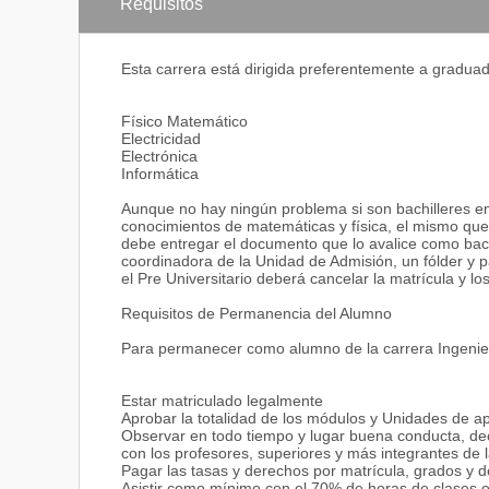
problemas de tipo mecánico en general, con altos v
Requisitos
más justa y solidaria a través de la docencia, invest
servicios
Esta carrera está dirigida preferentemente a graduado
Objetivos.-
Formar profesionales competentes con sólidos conoc
Físico Matemático
problemas relacionados con los materiales, termofl
Electricidad
con el desarrollo de una sociedad más justa y solidar
Electrónica
comercialización de bienes y servicios.
Informática
Las competencias representan una combinación dinámi
las actitudes y a las responsabilidades que describe
Aunque no hay ningún problema si son bachilleres en 
cómo los estudiantes serán capaces de desenvolverse 
conocimientos de matemáticas y física, el mismo que
competencias específicas de las áreas (específicas
debe entregar el documento que lo avalice como bachil
para cualquier curso).
coordinadora de la Unidad de Admisión, un fólder y p
el Pre Universitario deberá cancelar la matrícula y l
Competencias Generales
Requisitos de Permanencia del Alumno
Tomando como referencia las Competencias Generales
aquellas que inciden en mayor grado en la carrera d
Para permanecer como alumno de la carrera Ingenie
Competencias Instrumentales
Estar matriculado legalmente
Aplicar conocimientos generales básicos de Matemáti
Aprobar la totalidad de los módulos y Unidades de ap
aquellos derivados de su práctica profesional.
Observar en todo tiempo y lugar buena conducta, dec
Utilizar la Comunicación efectiva en idioma español,
con los profesores, superiores y más integrantes de 
forma ordenada, sucinta y convincente, tal que el m
Pagar las tasas y derechos por matrícula, grados y 
lengua materna será más eficiente la elaboración de
Asistir como mínimo con el 70% de horas de clases