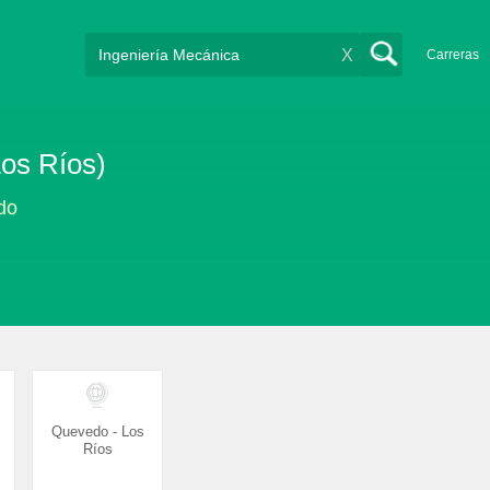
X
Carreras
os Ríos)
do
Quevedo - Los
Ríos