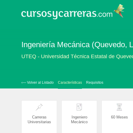
Ingeniería Mecánica (Quevedo, L
UTEQ - Universidad Técnica Estatal de Queve
‹— Volver al Listado
Características
Requisitos
Carreras
Ingeniero
60 Meses
Universitarias
Mecánico