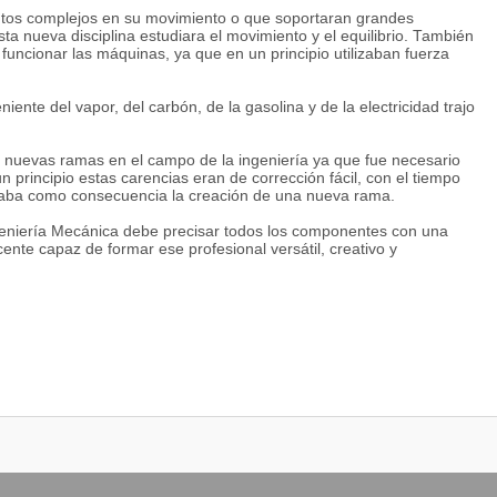
ntos complejos en su movimiento o que soportaran grandes
ta nueva disciplina estudiara el movimiento y el equilibrio. También
uncionar las máquinas, ya que en un principio utilizaban fuerza
nte del vapor, del carbón, de la gasolina y de la electricidad trajo
er nuevas ramas en el campo de la ingeniería ya que fue necesario
 principio estas carencias eran de corrección fácil, con el tiempo
 daba como consecuencia la creación de una nueva rama.
ngeniería Mecánica debe precisar todos los componentes con una
cente capaz de formar ese profesional versátil, creativo y
xcelencia académica en la formación de un profesional competente a
rrollo socioeconómico del país.
de Ciencias de la Ingeniería de la Universidad Técnica Estatal de
etentes con sólidos conocimientos de la Ingeniería en Mecánica,
 de aprovechar la nueva tecnología y la ciencia para resolver