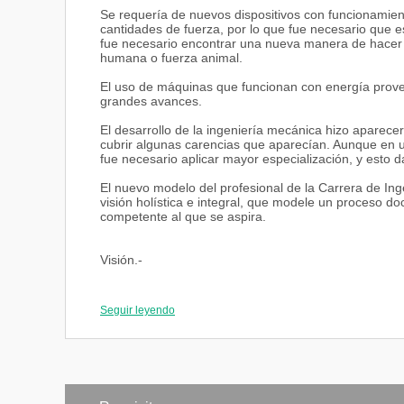
Se requería de nuevos dispositivos con funcionamie
cantidades de fuerza, por lo que fue necesario que es
fue necesario encontrar una nueva manera de hacer f
humana o fuerza animal.
El uso de máquinas que funcionan con energía provenie
grandes avances.
El desarrollo de la ingeniería mecánica hizo aparec
cubrir algunas carencias que aparecían. Aunque en un
fue necesario aplicar mayor especialización, y esto
El nuevo modelo del profesional de la Carrera de I
visión holística e integral, que modele un proceso do
competente al que se aspira.
Visión.-
La Carrera de Ingeniería Mecánica es líder por la e
nivel nacional e internacional con orientación al desa
Seguir leyendo
Misión.-
La Carrera de Ingeniería en Mecánica de la Facultad 
Quevedo, tiene la misión: formar profesionales comp
enfrentando los avances de la globalización, capaces