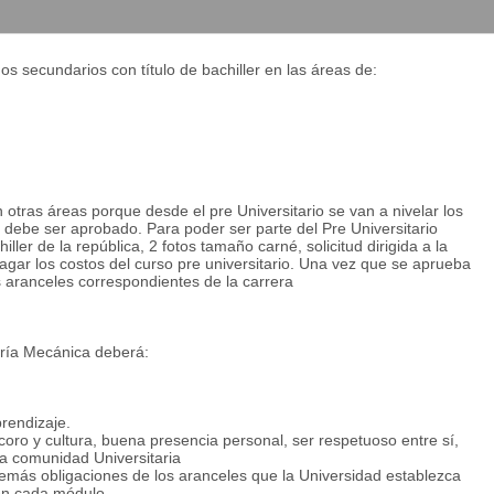
alores humanos, comprometidos con el desarrollo de una sociedad
igación, extensión, producción y comercialización de bienes y
s secundarios con título de bachiller en las áreas de:
imientos de la Ingeniería en Mecánica, capaces de resolver
uidos y diseño mecánico, con altos valores humanos, comprometidos
ia a través de la docencia, investigación, extensión, producción y
ca de atributos con respecto al conocimiento y su aplicación, a
n los resultados del aprendizaje de un determinado programa, o
otras áreas porque desde el pre Universitario se van a nivelar los
al finalizar el proceso educativo. El proyecto se centra en las
 debe ser aprobado. Para poder ser parte del Pre Universitario
 de cada campo de estudio) y competencias genéricas (comunes
ler de la república, 2 fotos tamaño carné, solicitud dirigida a la
agar los costos del curso pre universitario. Una vez que se aprueba
os aranceles correspondientes de la carrera
 definidas en el proyecto Tuning, a continuación se describen
e Ingeniería Mecánica
ría Mecánica deberá:
cas, Física, Química para resolver problemas de Ingeniería y de
rendizaje.
oro y cultura, buena presencia personal, ser respetuoso entre sí,
 de manera que le permita expresar ideas en forma oral y escrita, de
la comunidad Universitaria
ensaje pueda ser entendido con claridad. Con el dominio de su
demás obligaciones de los aranceles que la Universidad establezca
 informes, incluyendo documentos técnicos y sistemas de
 en cada módulo