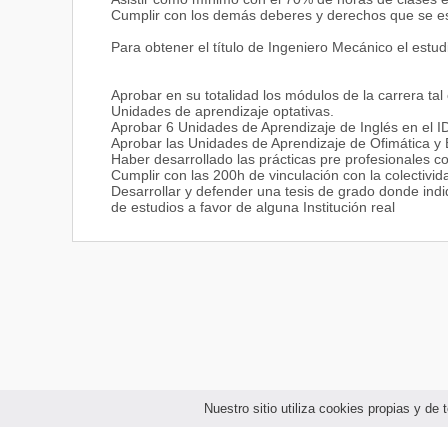
representación típicos de la ingeniería.
Cumplir con los demás deberes y derechos que se esti
Dominar el Inglés para traducir manuales técnicos y
exterior, redactar informes y comunicarse oralmente 
Para obtener el título de Ingeniero Mecánico el estu
Aplicar las herramientas informáticas en la resolució
Capacidad de análisis y síntesis en las diferentes si
problemas de la ingeniería en mecánica.
Aprobar en su totalidad los módulos de la carrera tal 
Capacidad de ejecutar los proyectos derivados de s
Unidades de aprendizaje optativas.
disponibles para obtener resultados con altos índices d
Aprobar 6 Unidades de Aprendizaje de Inglés en el I
Aprobar las Unidades de Aprendizaje de Ofimática y 
Competencias interpersonales
Haber desarrollado las prácticas pre profesionales con
Cumplir con las 200h de vinculación con la colectivid
Integrar equipos de trabajo para resolver problemas,
Desarrollar y defender una tesis de grado donde ind
de los otros, en tareas dirigidas a la consecución d
de estudios a favor de alguna Institución real
desarrollar proyectos con el propósito de alcanzar me
Habilidades interpersonales para argumentar sus pro
contrarias.
Aplicar la Ética Profesional interiorizando normas y 
profesional y, consecuentemente, del bienestar de 
socialmente aceptadas; reconociendo el impacto labo
empresas.
Trabajar en un equipo interdisciplinar para desarroll
Competencias sistémicas
Aplicar el liderazgo y emprendimiento para influir y g
comprometido, orientándolas hacia la consecución de 
Nuestro sitio utiliza cookies propias y d
que le permitan diseñar y gestionar nuevos proyecto