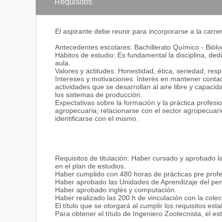
endógenos y mejorar el acceso al financiamiento ext
Requisitos
Aplicar alternativas tecnológicas en sistemas de pro
productividad.
Investigar problemas vinculados a la profesión aplica
El aspirante debe reunir para incorporarse a la carre
estadísticos para el procesamiento de los datos.
Antecedentes escolares: Bachillerato Químico - Biólo
Hábitos de estudio: Es fundamental la disciplina, dedi
aula.
Valores y actitudes: Honestidad, ética, seriedad, resp
El Ingeniero en Carrera se desempeña como:
Intereses y motivaciones: Interés en mantener contac
actividades que se desarrollan al aire libre y capac
En su propia empresa pecuaria.
los sistemas de producción.
En empresas pecuarias privadas (Fincas, Haciendas, 
Expectativas sobre la formación y la práctica profesi
de especies animales de interés zootécnico.
agropecuaria; relacionarse con el sector agropecuar
En las instituciones oficiales y privadas relacionadas
identificarse con el mismo.
Como consultor facilitador en tecnologías de produc
En organizaciones dedicadas al beneficio, transforma
En empresas que produzcan alimentos y suplemento
En entidades dedicadas al crédito y asesoría técnica
En el campo del mercadeo nacional e internacional d
Requisitos de titulación: Haber cursado y aprobado l
El ingeniero zootecnista es el profesional que aplica 
en el plan de estudios.
producción animal sostenible mediante la investigació
Haber cumplido con 480 horas de prácticas pre profe
(alimentación, genética, sanidad y manejo) y equipos 
Haber aprobado las Unidades de Aprendizaje del pe
comercialización de los productos pecuarios a preci
Haber aprobado inglés y computación.
Haber realizado las 200 h de vinculación con la colec
El ingeniero zootecnista tiene una sólida preparación 
El título que se otorgará al cumplir los requisitos es
proyectos, economía, administración y mercadotecni
Para obtener el título de Ingeniero Zootecnista, el e
para desempeñarse en el quehacer zootécnico.