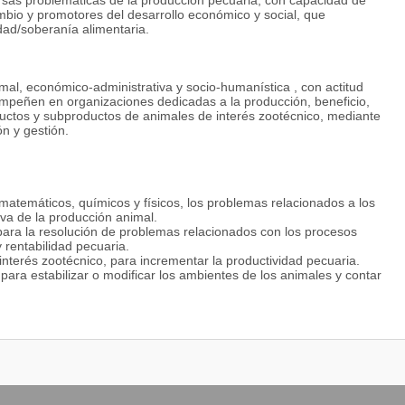
versas problemáticas de la producción pecuaria, con capacidad de
bio y promotores del desarrollo económico y social, que
dad/soberanía alimentaria.
mal, económico-administrativa y socio-humanística , con actitud
desempeñen en organizaciones dedicadas a la producción, beneficio,
ductos y subproductos de animales de interés zootécnico, mediante
n y gestión.
atemáticos, químicos y físicos, los problemas relacionados a los
iva de la producción animal.
s para la resolución de problemas relacionados con los procesos
 rentabilidad pecuaria.
interés zootécnico, para incrementar la productividad pecuaria.
 para estabilizar o modificar los ambientes de los animales y contar
uaria para hacer eficiente la producción e incrementar la
species de interés zootécnico con la finalidad de ofertar productos
 inocuidad.
as que posibiliten optimizar recursos e incrementar la
 una empresa pecuaria, a fin de maximizar el uso de los recursos