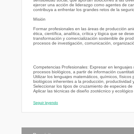
sensibilidad social, que aportan soluciones a las di
ejercer una acción de liderazgo como agentes de cam
contribuya a enfrentar los grandes retos de la seguri
Misión
Formar profesionales en las áreas de producción ani
ética, científica, analítica, crítica y lógica que se 
transformación y comercialización sostenible de pro
procesos de investigación, comunicación, organizació
Competencias Profesionales: Expresar en lenguajes m
procesos biológicos, a partir de información cuantitat
Utilizar los lenguajes matemáticos, químicos, físico
biológicos inherentes a la producción, productividad y
Seleccionar los tipos de cruzamiento de especies de 
Aplicar las técnicas de diseño zootécnico y ecológico
con una infraestructura e instalaciones adecuadas.
Aplicar los principios de nutrición y alimentación pec
Seguir leyendo
productividad de las especies de interés zootécnico.
Realizar balances nutricionales para las diferentes e
de consumo interno y externo con calidad sanitaria e
Administrar empresas pecuarias, empleando estrategi
productividad favoreciendo el desarrollo del país.
Proyectar y dirigir la estructura y funcionamiento de