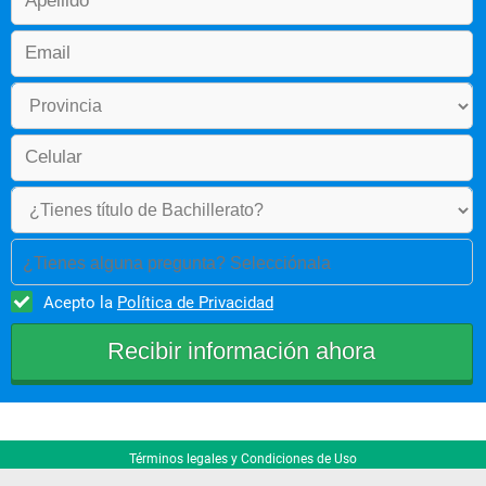
cívica, protección del medio ambiente y desarrollo 
comunitario. 
 Perfil profesional 
¿Tienes alguna pregunta? Selecciónala
Acepto la
Política de Privacidad
 Se requiere del licenciado el dominio de un “saber hacer” 
complejo en el que se movilizan conocimientos, valores, 
actitudes y habilidades de carácter militar, científico, 
tecnológico, social y personal que definen su identidad 
profesional.
Desarrolla competencias que le permiten asumir una 
Términos legales y Condiciones de Uso
responsabilidad integral del proceso en el interviene e 
interactuar con otros profesionales desde su actividad 