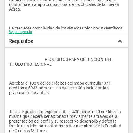
conforma el campo ocupacional de los oficiales de la Fuerza 
Aérea.
La creciente complejidad de los sistemas técnicos y científicos 
Seguir leyendo
enfrenta a los oficiales de la FAE a situaciones cotidianas que 
requieren la puesta en acción de competencias configuradas 
Requisitos
como capacidades complejas.
					REQUISITOS PARA OBTENCIÓN  DEL 
TÍTULO PROFESIONAL 
 Campo ocupacional 
Aprobar el 100% de los créditos del mapa curricular 371 
créditos o 5936 horas en las cuales están incluidas las 
prácticas y pasantías.
El campo ocupacional corresponde a las funciones y tareas 
que deberá realizar el licenciado en Administración 
Aeronáutica Militar, en su desempeño como militar 
Tesis de grado, correspondiente a  400 horas o 20 créditos; la 
profesional, una vez que egrese de la ESMA “Cosme Renella  
misma que deberá ser aprobada previamente a través de la 
B.” Tareas que estarán relacionadas directamente con la 
presentación del perfil, y su respectivo desarrollo y defensa 
formación adquirida y las funciones militares que debe 
frente a un tribunal conformado por miembros de la Facultad 
desarrollar el Subteniente Técnico proyectándolas a su 
de Ciencias Militares. 
capacitación y perfeccionamiento de acuerdo a las exigencias 