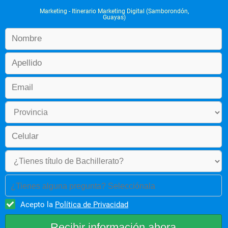
 Analizar e interpretar las necesidades del cliente y aplicar 
los resultados en la optimización del proceso de 
Marketing - Itinerario Marketing Digital (Samborondón,
Guayas)
comunicación visual.
 Adaptar conocimientos en el manejo y desarrollo de 
proyectos de diseño, publicidad y marketing.
Perfil de Egreso
El egresado de la carrera de 
Marketing - Mercadotecnia 
estará en capacidad de:
Diseñar estrategias de Marketing centradas en los clientes.
 Manejar los procesos efectivos de promoción, 
comercialización, así como ventas de bienes y servicios de 
cualquier empresa.
 Dirigir la comunicación institucional y su impacto dentro y 
fuera de la organización.
 Identificar características valoradas en los mercados para 
el desarrollo de nuevos productos o introducción de 
mejoras en productos o servicios existentes, tanto locales 
como internacionales.
¿Tienes alguna pregunta? Selecciónala
 Gestionar sus propios proyectos de marketing como 
asesor y consultor dentro de cualquier organización.
Acepto la
Política de Privacidad
 Campos de Acción