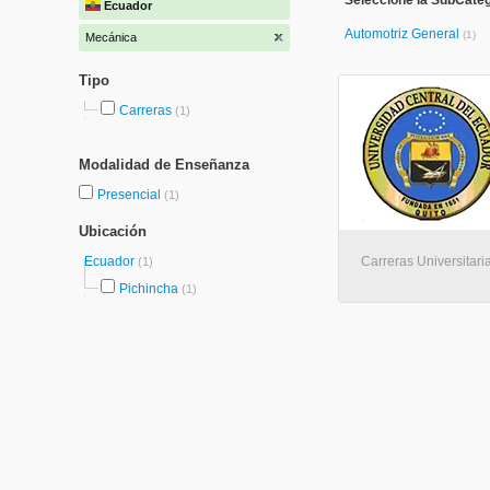
Seleccione la SubCate
Ecuador
Automotriz General
(1)
Mecánica
Tipo
Carreras
(1)
Modalidad de Enseñanza
Presencial
(1)
Ubicación
Ecuador
Carreras Universitaria
(1)
Pichincha
(1)