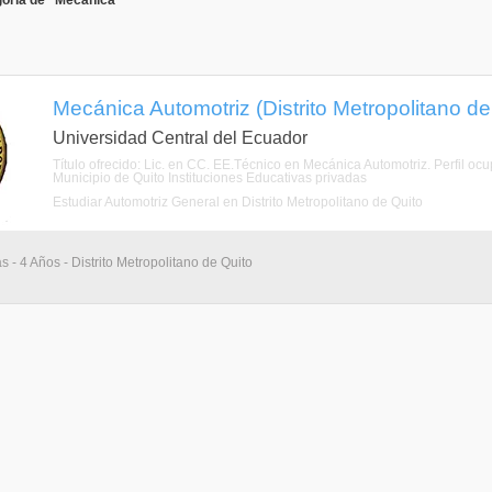
goría de "Mecánica"
Mecánica Automotriz (Distrito Metropolitano de
Universidad Central del Ecuador
Título ofrecido: Lic. en CC. EE.Técnico en Mecánica Automotriz. Perfil o
Municipio de Quito Instituciones Educativas privadas
Estudiar Automotriz General en Distrito Metropolitano de Quito
s - 4 Años - Distrito Metropolitano de Quito