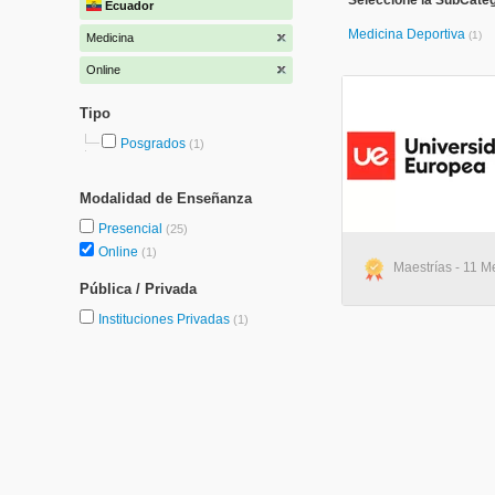
Seleccione la SubCateg
Ecuador
Medicina Deportiva
(1)
Medicina
Online
Tipo
Posgrados
(1)
Modalidad de Enseñanza
Presencial
(25)
Online
(1)
Maestrías - 11 M
Pública / Privada
Instituciones Privadas
(1)