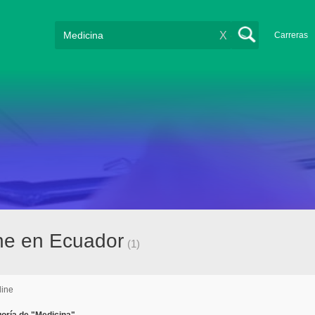
X
Carreras
ine en Ecuador
(1)
line