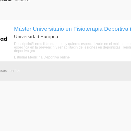
oría de "Medicina"
Máster Universitario en Fisioterapia Deportiva 
Universidad Europea
DescripcinSi eres fisioterapeuta y quieres especializarte en el mbito depo
especfica en la prevencin y rehabilitacin de lesiones en deportistas. Tend
deportiva gra ...
Estudiar Medicina Deportiva online
eses - online