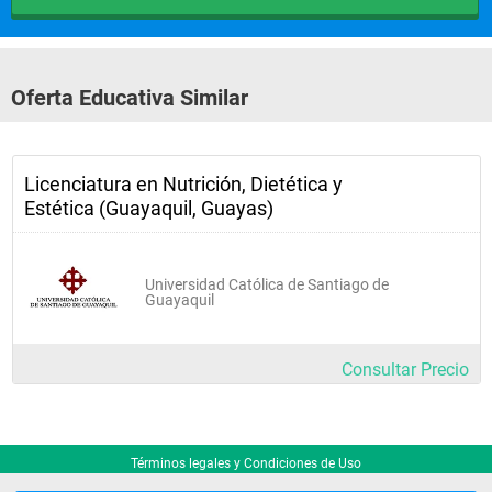
 Nutricionista en Centros de Acondicionamiento Físico-
Deportivo.
 Educador para la salud, en el ámbito alimentario y 
nutricional.
Oferta Educativa Similar
 Gerente de Centros de Elaboración de Alimentos.
 Analista de Alimentos y Bebidas en laboratorios de 
Bromatología, Microbiología, Dietética y Evaluación 
Sensorial de Alimentos.
 Nutricionista en Empresas de Alimentos, ejerciendo en la 
Licenciatura en Nutrición, Dietética y
Investigación, Desarrollo e Innovación de productos.
Estética (Guayaquil, Guayas)
 Investigador.
Universidad Católica de Santiago de
Guayaquil
Consultar Precio
Términos legales y Condiciones de Uso