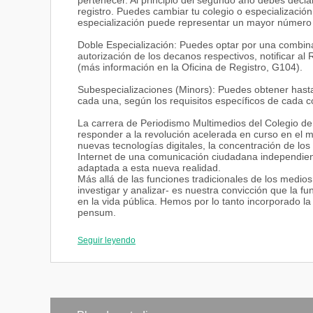
pertenecer. Al principio del segundo año debes declar
registro. Puedes cambiar tu colegio o especializació
especialización puede representar un mayor número de
Doble Especialización: Puedes optar por una combina
autorización de los decanos respectivos, notificar al
(más información en la Oficina de Registro, G104).
Subespecializaciones (Minors): Puedes obtener hasta
cada una, según los requisitos específicos de cada c
La carrera de Periodismo Multimedios del Colegio 
responder a la revolución acelerada en curso en el 
nuevas tecnologías digitales, la concentración de lo
Internet de una comunicación ciudadana independien
adaptada a esta nueva realidad.
Más allá de las funciones tradicionales de los medio
investigar y analizar- es nuestra convicción que la fu
en la vida pública. Hemos por lo tanto incorporado la 
pensum.
La carrera de Periodismo Multimedios tiene 4 pilare
Seguir leyendo
1. Unas clases teóricas en las cuales el estudiante a
evolución de los medios masivos y los cambios genera
2. Unas clases dedicadas a las herramientas necesari
multimedios básica, redacción para prensa escrita, bro