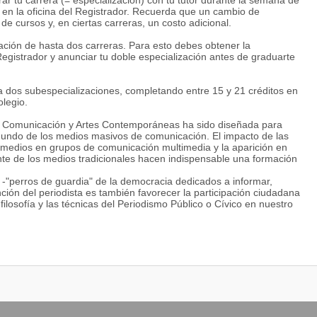
ar tu carrera (= especialización) con tu tutor durante la semana de
n en la oficina del Registrador. Recuerda que un cambio de
 cursos y, en ciertas carreras, un costo adicional.
ción de hasta dos carreras. Para esto debes obtener la
 Registrador y anunciar tu doble especialización antes de graduarte
 dos subespecializaciones, completando entre 15 y 21 créditos en
olegio.
de Comunicación y Artes Contemporáneas ha sido diseñada para
mundo de los medios masivos de comunicación. El impacto de las
s medios en grupos de comunicación multimedia y la aparición en
te de los medios tradicionales hacen indispensable una formación
s -"perros de guardia" de la democracia dedicados a informar,
nción del periodista es también favorecer la participación ciudadana
filosofía y las técnicas del Periodismo Público o Cívico en nuestro
s fundamentales:
prende, analiza y discuta los fundamentos de la comunicación, la
dos en particular por la aparición de Internet.
as al buen ejercicio del periodismo multimedia: redacción
adcast e Internet, investigación y planificación, técnicas de