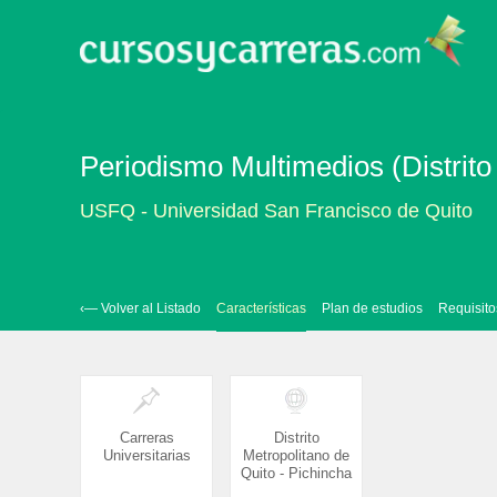
Periodismo Multimedios (Distrito
USFQ - Universidad San Francisco de Quito
‹— Volver al Listado
Características
Plan de estudios
Requisito
Carreras
Distrito
Universitarias
Metropolitano de
Quito - Pichincha