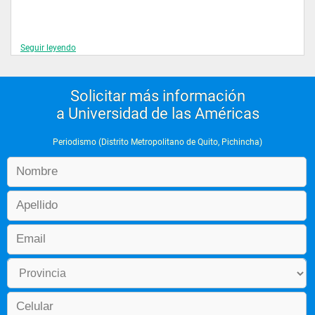
Seguir leyendo
Solicitar más información
a Universidad de las Américas
Ventajas Competitivas:
Periodismo (Distrito Metropolitano de Quito, Pichincha)
Los docentes son reconocidos profesionales periodistas de los 
principales medios de comunicación radiales, televisivos, 
impresos y virtuales de nuestro país. 
La carrera desarrolla permanentes actividades 
extracurriculares, como talleres, concursos, producción de 
medios, como una herramienta de formación práctica, con lo 
cual se cumple el principio de "aprender haciendo". 
Es la única carrera de Periodismo en el país que aplica los 
formatos de producción de los medios impresos, radiales, 
televisivos y online, de tal forma que los estudiantes aprenden 
con las mismas herramientas y modalidad que se trabaja en 
las empresas de comunicación. 