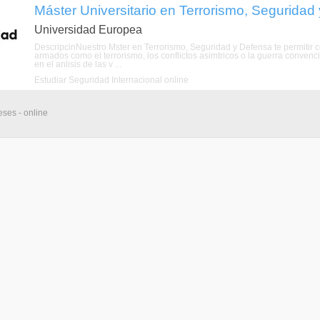
Máster Universitario en Terrorismo, Seguridad
Universidad Europea
DescripcinNuestro Mster en Terrorismo, Seguridad y Defensa te permitir con
armados como el terrorismo, los conflictos asimtricos o la guerra convenc
en el anlisis de las v ...
Estudiar Seguridad Internacional online
eses - online