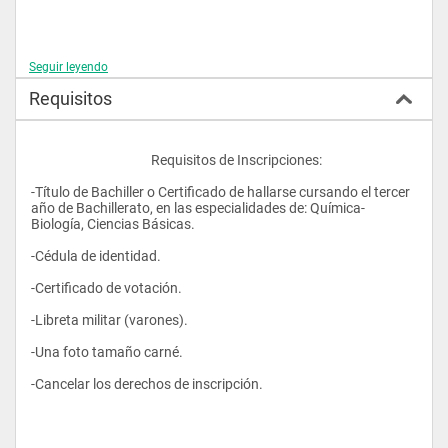
Seguir leyendo
Campo Ocupacional: 
Requisitos
Los profesionales que terminen esta especialidad podrán 
laborar en centros de salud como hospitales, clínicas. El libre 
ejercicio de su profesión, en ONG’s de ayuda psicosocial, 
					Requisitos de Inscripciones: 
hospitales psiquiátricos, institutos psicoterapéuticos. 
Instituciones de ayuda psicosocial: de ayuda al niño y al 
-Título de Bachiller o Certificado de hallarse cursando el tercer 
adolescente, a la mujer, de protección a las personas víctimas 
año de Bachillerato, en las especialidades de: Química-
de maltrato, abuso sexual. Todos los desórdenes de la vida 
Biología, Ciencias Básicas.  
afectiva y sexual.  
-Cédula de identidad.  
-Certificado de votación.  
-Libreta militar (varones).  
-Una foto tamaño carné.  
-Cancelar los derechos de inscripción.  