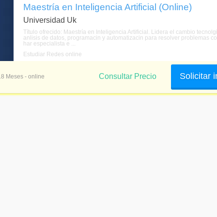
Maestría en Inteligencia Artificial (Online)
Universidad Uk
Título ofrecido: Maestría en Inteligencia Artificial. Lidera el cambio te
anlisis de datos, programacin y automatizacin para resolver problemas comp
har especialista e ...
Estudiar Redes online
Solicitar
Consultar Precio
18 Meses - online