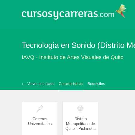
Tecnología en Sonido (Distrito Me
IAVQ - Instituto de Artes Visuales de Quito
‹— Volver al Listado
Características
Requisitos
Carreras
Distrito
Universitarias
Metropolitano de
Quito - Pichincha