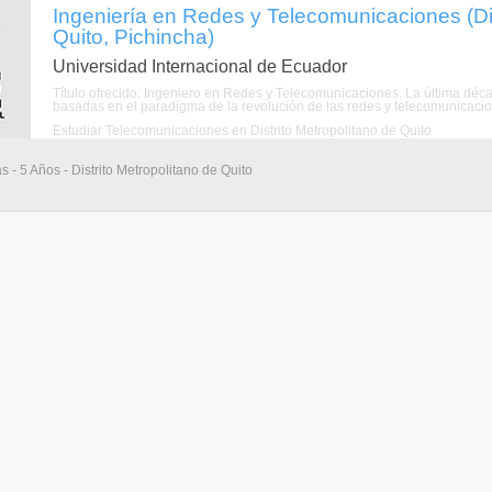
Ingeniería en Redes y Telecomunicaciones (Dis
Quito, Pichincha)
Universidad Internacional de Ecuador
Título ofrecido: Ingeniero en Redes y Telecomunicaciones. La última déc
basadas en el paradigma de la revolución de las redes y telecomunicacion
Estudiar Telecomunicaciones en Distrito Metropolitano de Quito
s - 5 Años - Distrito Metropolitano de Quito