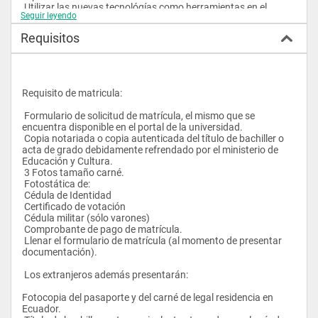
 Utilizar las nuevas tecnológías como herramientas en el 
Seguir leyendo
modelo transformador de la Educación a Distancia. 
 Contribuir a la investigación científica y tecnológica para el 
Requisitos
progreso cultural, económico y social del país. 
 Ofrecer carreras que respondan a las reales necesidades del 
país para que contribuyan a una verdadera transformación 
social. 
 Metodología a Distancia        
Requisito de matricula:
 El modelo pedagógico utilizado por el estudiante adulto y a 
 Formulario de solicitud de matrícula, el mismo que se 
distancia recorrerá la mayor parte del proceso de enseñanza-
encuentra disponible en el portal de la universidad. 
aprendizaje de forma autónoma a independiente, pero a la vez 
 Copia notariada o copia autenticada del título de bachiller o 
estará apoyado durante el mismo por los profesores tutores 
acta de grado debidamente refrendado por el ministerio de 
quienes solucionarán las dudas e inquietudes de los alumnos 
Educación y Cultura. 
desde la matriz a través de los diferentes medios de 
 3 Fotos tamaño carné. 
comunicación que comprenden:
 Fotostática de: 
 Materiales digitales: conocidos como bibliografía básica y su 
 Cédula de Identidad 
guía didáctica, por cada asignatura, además de sus 
 Certificado de votación 
respectivas separatas de actividades y evaluaciones a 
 Cédula militar (sólo varones) 
distancia. 
 Comprobante de pago de matrícula. 
 Llenar el formulario de matrícula (al momento de presentar 
La UCSG utilizará la Plataforma MOODLE como herramienta 
documentación). 
metodológica dentro del proceso. En ella se encontrarán 
ubicados aspectos referentes a: contenidos, comunicación, 
 Los extranjeros además presentarán:
estudio y evaluación. 
Fotocopia del pasaporte y del carné de legal residencia en 
Vías de comunicación 
Ecuador. 
 Tradicionales: Presencial, Postal, Telefonía 