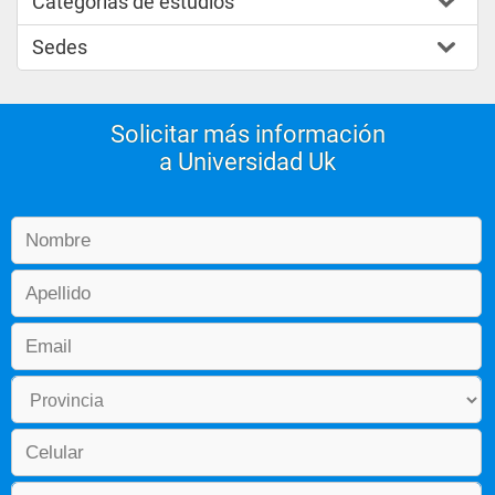
Categorias de estudios
Sedes
Solicitar más información
a Universidad Uk