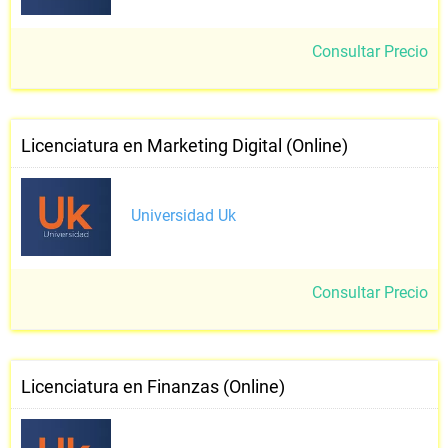
Consultar Precio
Licenciatura en Marketing Digital (Online)
Universidad Uk
Consultar Precio
Licenciatura en Finanzas (Online)