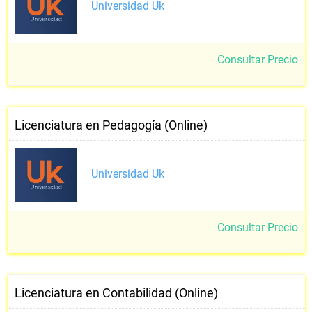
Universidad Uk
Consultar Precio
Licenciatura en Pedagogía (Online)
Universidad Uk
Consultar Precio
Licenciatura en Contabilidad (Online)