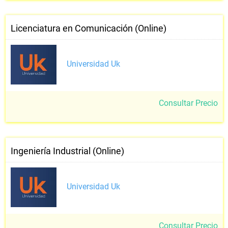
Licenciatura en Comunicación (Online)
Universidad Uk
Consultar Precio
Ingeniería Industrial (Online)
Universidad Uk
Consultar Precio