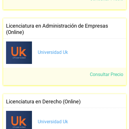
Licenciatura en Administración de Empresas
(Online)
Universidad Uk
Consultar Precio
Licenciatura en Derecho (Online)
Universidad Uk