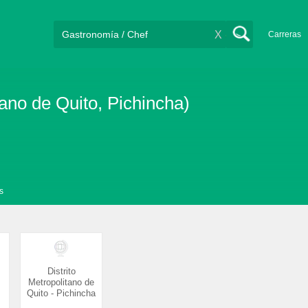
X
Carreras
tano de Quito, Pichincha)
s
Distrito
Metropolitano de
Quito - Pichincha