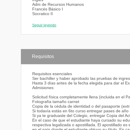
Trattoria Panchesca, Crepe Station, Sushino Sushi Ba
Adm de Recursos Humanos
afianzamos los conocimientos adquiridos en el Aula y 
Francés Básico I
Socratico II
Puntos adicionales de relevancia para el estudiante 
Diseño de Instalaciones de Cocina
El mayor activo con el que cuenta el Colegio es el g
Practicas culinarias 4
permanentemente durante sus clases y prácticas. El
Seguir leyendo
Ingles
que comparten su conocimiento y profesionalismo en
PASEC
El grupo de profesores del CHAT es de la más alta ca
Colegio general (Ciencias Sociales)
como internacional.
Adm. de Recepciones y Banquetes
El prestigio alcanzado durante estos años ha permiti
Marketing Principios y Fundamentos
y profesionales del mundo para que compartan sus ex
Francés Básico II
fecha el Colegio ha organizado tres congresos de gr
Practicas culinarias 5
simposios de hasta 3 días de duración. Este es un 
Requisitos
Repostería Fina y Chocolatería
alumnos.
Electiva Libre
Electiva Libre
Además el Colegio mantiene un programa de intercam
Requisitos esenciales
Herramientas de diseño y multimedia
durante un semestre a trabajar y estudiar en el comp
Ser bachiller y haber aprobado las pruebas de ingr
Ingles
la mano de los profesionales todo lo referente a hosp
Hasta 3 días antes de la fecha elegida para dar el 
Electiva Libre
desarrollo organizacional, y muchas otras disciplina
Admisiones:
Electiva Libre
Deportes
Solicitud física completamente llena (incluida en el 
Composition & Rethoric
Fotografía tamaño carnet
Colegio General + Electivas Libres
Copia de la cédula de identidad o del pasaporte (ext
Carrera
Si todavía estás en 6to curso entregar pases de año 
Tesis
Si ya te graduaste del Colegio, entregar Copia del Ac
En el caso de que el estudiante haya cursado su edu
respectiva legalizada o apostillada. El apostillado e
en el país donde el estudiante obtuvo su título. En ca