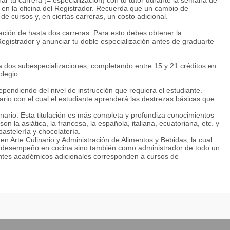
ar tu carrera (= especialización) con tu tutor durante la semana de
n en la oficina del Registrador. Recuerda que un cambio de
 cursos y, en ciertas carreras, un costo adicional.
ción de hasta dos carreras. Para esto debes obtener la
 Registrador y anunciar tu doble especialización antes de graduarte
 dos subespecializaciones, completando entre 15 y 21 créditos en
olegio.
dependiendo del nivel de instrucción que requiera el estudiante.
nario con el cual el estudiante aprenderá las destrezas básicas que
inario. Esta titulación es más completa y profundiza conocimientos
n la asiática, la francesa, la española, italiana, ecuatoriana, etc. y
astelería y chocolatería.
n Arte Culinario y Administración de Alimentos y Bebidas, la cual
o desempeño en cocina sino también como administrador de todo un
tes académicos adicionales corresponden a cursos de
. relacionados directamente para la rama gastronómica.
ideradas carreras universales; por ende las posibilidades de
 localmente en restaurantes, hoteles, empresas de catering,
no también a nivel internacional. El pensum y mallas curriculares de
lumnos emprendedores innatos que generan ideas y soluciones para