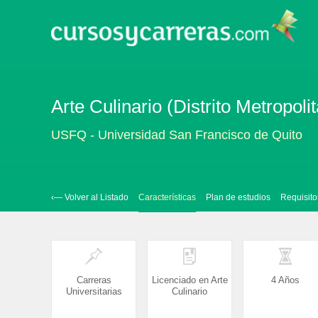
Arte Culinario (Distrito Metropoli
USFQ - Universidad San Francisco de Quito
‹— Volver al Listado
Características
Plan de estudios
Requisito
Carreras
Licenciado en Arte
4 Años
Universitarias
Culinario