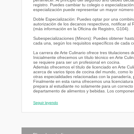
pertenecer. Al principio del segundo año debes declar
registro. Puedes cambiar tu colegio o especializació
especialización puede representar un mayor número de
Doble Especialización: Puedes optar por una combina
autorización de los decanos respectivos, notificar al
(más información en la Oficina de Registro, G104).
Subespecializaciones (Minors): Puedes obtener hasta
cada una, según los requisitos específicos de cada c
La carrera de Arte Culinario ofrece tres titulaciones 
Inicialmente ofrecemos un título técnico en Arte Culi
se requiere para ser un profesional en cocina.
Además ofrecemos el título de licenciado en Arte Cul
acerca de varios tipos de cocina del mundo, como lo so
otras especialidades relacionadas con la panadería, p
Finalmente en esta rama ofrecemos una licenciatura e
prepara al estudiante no solamente para un correct
departamento de alimentos y bebidas. Los componen
administración, costos, finanzas, mercadotecnia, etc
Seguir leyendo
Perfil del Graduado
Hoy en día la Hospitalidad y la Gastronomía son cons
trabajo para los estudiantes son muy amplias no solo
industria alimenticia o en desarrollo de productos, si
Hospitalidad y la Gastronomía hacen de nuestros a
los distintos tipos de negocios de la rama.